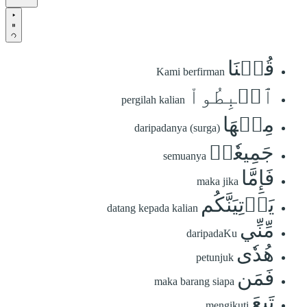
قُلۡنَا
Kami berfirman
ٱهۡبِطُواْ
pergilah kalian
مِنۡهَا
daripadanya (surga)
جَمِيعٗاۖ
semuanya
فَإِمَّا
maka jika
يَأۡتِيَنَّكُم
datang kepada kalian
مِّنِّي
daripadaKu
هُدٗى
petunjuk
فَمَن
maka barang siapa
تَبِعَ
mengikuti