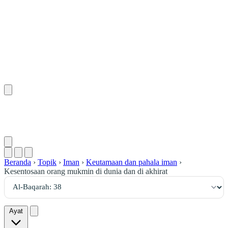
٣٨
:
ٱلْبَقَرَة
Beranda
›
Topik
›
Iman
›
Keutamaan dan pahala iman
›
Kesentosaan orang mukmin di dunia dan di akhirat
Ayat