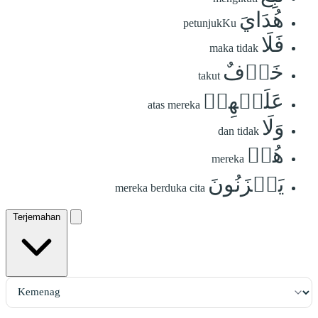
هُدَايَ
petunjukKu
فَلَا
maka tidak
خَوۡفٌ
takut
عَلَيۡهِمۡ
atas mereka
وَلَا
dan tidak
هُمۡ
mereka
يَحۡزَنُونَ
mereka berduka cita
Terjemahan