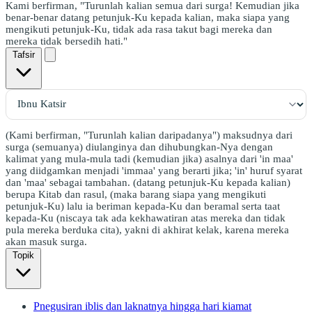
Kami berfirman, "Turunlah kalian semua dari surga! Kemudian jika
benar-benar datang petunjuk-Ku kepada kalian, maka siapa yang
mengikuti petunjuk-Ku, tidak ada rasa takut bagi mereka dan
mereka tidak bersedih hati."
Tafsir
(Kami berfirman, "Turunlah kalian daripadanya") maksudnya dari
surga (semuanya) diulanginya dan dihubungkan-Nya dengan
kalimat yang mula-mula tadi (kemudian jika) asalnya dari 'in maa'
yang diidgamkan menjadi 'immaa' yang berarti jika; 'in' huruf syarat
dan 'maa' sebagai tambahan. (datang petunjuk-Ku kepada kalian)
berupa Kitab dan rasul, (maka barang siapa yang mengikuti
petunjuk-Ku) lalu ia beriman kepada-Ku dan beramal serta taat
kepada-Ku (niscaya tak ada kekhawatiran atas mereka dan tidak
pula mereka berduka cita), yakni di akhirat kelak, karena mereka
akan masuk surga.
Topik
Pnegusiran iblis dan laknatnya hingga hari kiamat