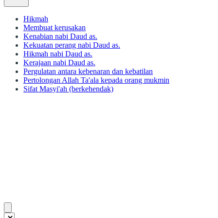
Hikmah
Membuat kerusakan
Kenabian nabi Daud as.
Kekuatan perang nabi Daud as.
Hikmah nabi Daud as.
Kerajaan nabi Daud as.
Pergulatan antara kebenaran dan kebatilan
Pertolongan Allah Ta'ala kepada orang mukmin
Sifat Masyi'ah (berkehendak)