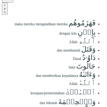
فَهَزَمُوهُم
maka mereka mengalahkan mereka
بِإِذۡنِ
dengan izin
ٱللَّهِ
Allah
وَقَتَلَ
dan membunuh
دَاوُۥدُ
Daud
جَالُوتَ
Jalut
وَءَاتَىٰهُ
dan memberikan kepadanya
ٱللَّهُ
Allah
ٱلۡمُلۡكَ
kerajaan/pemerintahan
وَٱلۡحِكۡمَةَ
dan hikmah