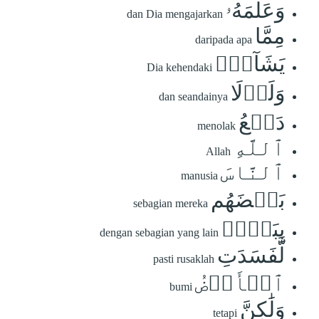
وَعَلَّمَهُۥ
dan Dia mengajarkan
مِمَّا
daripada apa
يَشَآءُۗ
Dia kehendaki
وَلَوۡلَا
dan seandainya
دَفۡعُ
menolak
ٱللَّهِ
Allah
ٱلنَّاسَ
manusia
بَعۡضَهُم
sebagian mereka
بِبَعۡضٖ
dengan sebagian yang lain
لَّفَسَدَتِ
pasti rusaklah
ٱلۡأَرۡضُ
bumi
وَلَٰكِنَّ
tetapi