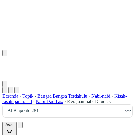
٢٥١
:
ٱلْبَقَرَة
Beranda
›
Topik
›
Bangsa Bangsa Terdahulu
›
Nabi-nabi
›
Kisah-
kisah para rasul
›
Nabi Daud as.
›
Kerajaan nabi Daud as.
Ayat