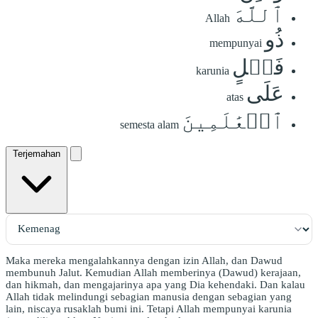
ٱللَّهَ
Allah
ذُو
mempunyai
فَضۡلٍ
karunia
عَلَى
atas
ٱلۡعَٰلَمِينَ
semesta alam
Terjemahan
Maka mereka mengalahkannya dengan izin Allah, dan Dawud
membunuh Jalut. Kemudian Allah memberinya (Dawud) kerajaan,
dan hikmah, dan mengajarinya apa yang Dia kehendaki. Dan kalau
Allah tidak melindungi sebagian manusia dengan sebagian yang
lain, niscaya rusaklah bumi ini. Tetapi Allah mempunyai karunia