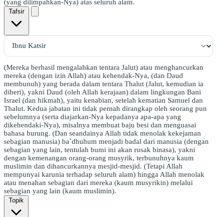
(yang dilimpahkan-Nya) atas seluruh alam.
Tafsir
(Mereka berhasil mengalahkan tentara Jalut) atau menghancurkan
mereka (dengan izin Allah) atau kehendak-Nya, (dan Daud
membunuh) yang berada dalam tentara Thalut (Jalut, kemudian ia
diberi), yakni Daud (oleh Allah kerajaan) dalam lingkungan Bani
Israel (dan hikmah), yaitu kenabian, setelah kematian Samuel dan
Thalut. Kedua jabatan ini tidak pernah dirangkap oleh seorang pun
sebelumnya (serta diajarkan-Nya kepadanya apa-apa yang
dikehendaki-Nya), misalnya membuat baju besi dan menguasai
bahasa burung. (Dan seandainya Allah tidak menolak kekejaman
sebagian manusia) ba`dhuhum menjadi badal dari manusia (dengan
sebagian yang lain, tentulah bumi ini akan rusak binasa), yakni
dengan kemenangan orang-orang musyrik, terbunuhnya kaum
muslimin dan dihancurkannya mesjid-mesjid. (Tetapi Allah
mempunyai karunia terhadap seluruh alam) hingga Allah menolak
atau menahan sebagian dari mereka (kaum musyrikin) melalui
sebagian yang lain (kaum muslimin).
Topik