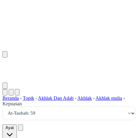
٥٩
:
ٱلتَّوْبَة
Beranda
›
Topik
›
Akhlak Dan Adab
›
Akhlak
›
Akhlak mulia
›
Kepuasan
Ayat