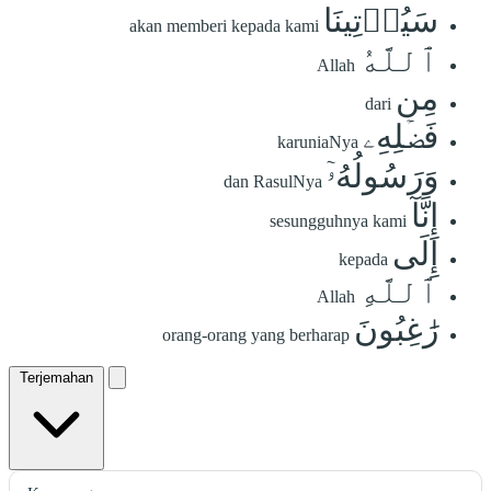
سَيُؤۡتِينَا
akan memberi kepada kami
ٱللَّهُ
Allah
مِن
dari
فَضۡلِهِۦ
karuniaNya
وَرَسُولُهُۥٓ
dan RasulNya
إِنَّآ
sesungguhnya kami
إِلَى
kepada
ٱللَّهِ
Allah
رَٰغِبُونَ
orang-orang yang berharap
Terjemahan