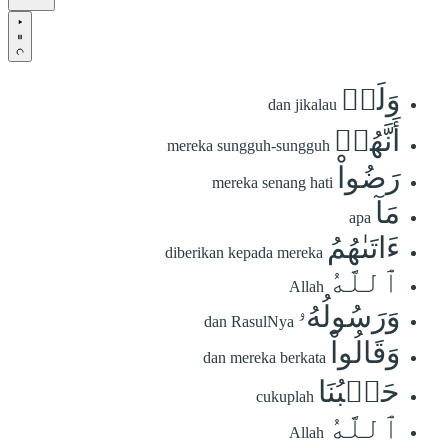
وَلَوۡ
dan jikalau
أَنَّهُمۡ
mereka sungguh-sungguh
رَضُواْ
mereka senang hati
مَآ
apa
ءَاتَىٰهُمُ
diberikan kepada mereka
ٱللَّهُ
Allah
وَرَسُولُهُۥ
dan RasulNya
وَقَالُواْ
dan mereka berkata
حَسۡبُنَا
cukuplah
ٱللَّهُ
Allah