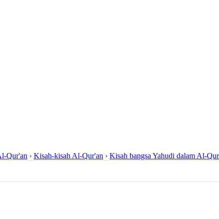
l-Qur'an
›
Kisah-kisah Al-Qur'an
›
Kisah bangsa Yahudi dalam Al-Qur