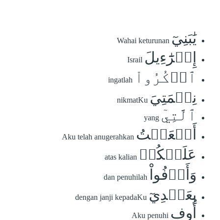
يَٰبَنِيٓ
Wahai keturunan
إِسۡرَٰٓءِيلَ
Israil
ٱذۡكُرُواْ
ingatlah
نِعۡمَتِيَ
nikmatKu
ٱلَّتِيٓ
yang
أَنۡعَمۡتُ
Aku telah anugerahkan
عَلَيۡكُمۡ
atas kalian
وَأَوۡفُواْ
dan penuhilah
بِعَهۡدِيٓ
dengan janji kepadaKu
أُوفِ
Aku penuhi