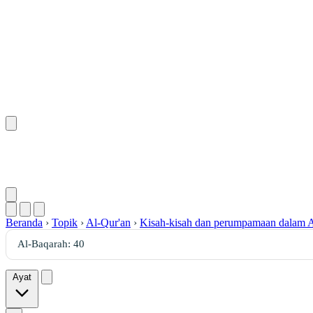
Beranda
›
Topik
›
Al-Qur'an
›
Kisah-kisah dan perumpamaan dalam A
Ayat