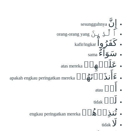
إِنَّ
sesungguhnya
ٱلَّذِينَ
orang-orang yang
كَفَرُواْ
kafir/ingkar
سَوَآءٌ
sama
عَلَيۡهِمۡ
atas mereka
ءَأَنذَرۡتَهُمۡ
apakah engkau peringatkan mereka
أَمۡ
atau
لَمۡ
tidak
تُنذِرۡهُمۡ
engkau peringatkan mereka
لَا
tidak