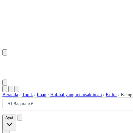
Beranda
›
Topik
›
Iman
›
Hal-hal yang merusak iman
›
Kufur
›
Keingk
Ayat