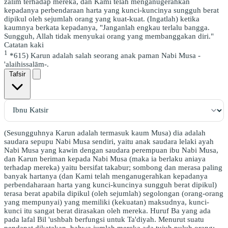
zalim terhadap mereka, dan Kami telah menganugerahkan
kepadanya perbendaraan harta yang kunci-kuncinya sungguh berat
dipikul oleh sejumlah orang yang kuat-kuat. (Ingatlah) ketika
kaumnya berkata kepadanya, "Janganlah engkau terlalu bangga.
Sungguh, Allah tidak menyukai orang yang membanggakan diri."
Catatan kaki
1
*615) Karun adalah salah seorang anak paman Nabi Musa -
'alaihissalām-.
Tafsir
(Sesungguhnya Karun adalah termasuk kaum Musa) dia adalah
saudara sepupu Nabi Musa sendiri, yaitu anak saudara lelaki ayah
Nabi Musa yang kawin dengan saudara perempuan ibu Nabi Musa,
dan Karun beriman kepada Nabi Musa (maka ia berlaku aniaya
terhadap mereka) yaitu bersifat takabur; sombong dan merasa paling
banyak hartanya (dan Kami telah menganugerahkan kepadanya
perbendaharaan harta yang kunci-kuncinya sungguh berat dipikul)
terasa berat apabila dipikul (oleh sejumlah) segolongan (orang-orang
yang mempunyai) yang memiliki (kekuatan) maksudnya, kunci-
kunci itu sangat berat dirasakan oleh mereka. Huruf Ba yang ada
pada lafal Bil 'ushbah berfungsi untuk Ta'diyah. Menurut suatu
pendapat dikatakan, bahwa jumlah mereka ada tujuh puluh orang;