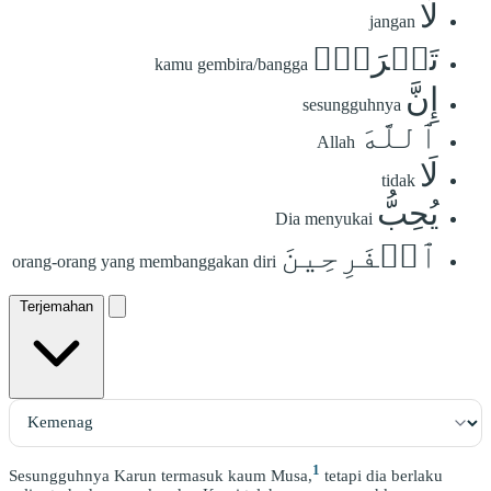
لَا
jangan
تَفۡرَحۡۖ
kamu gembira/bangga
إِنَّ
sesungguhnya
ٱللَّهَ
Allah
لَا
tidak
يُحِبُّ
Dia menyukai
ٱلۡفَرِحِينَ
orang-orang yang membanggakan diri
Terjemahan
1
Sesungguhnya Karun termasuk kaum Musa,
tetapi dia berlaku