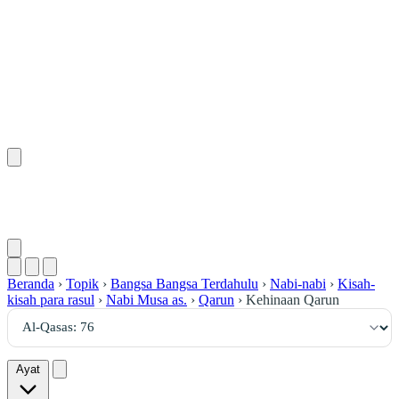
٧٦
:
ٱلْقَصَص
Beranda
›
Topik
›
Bangsa Bangsa Terdahulu
›
Nabi-nabi
›
Kisah-
kisah para rasul
›
Nabi Musa as.
›
Qarun
›
Kehinaan Qarun
Ayat