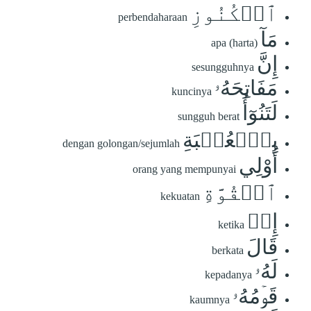
ٱلۡكُنُوزِ
perbendaharaan
مَآ
apa (harta)
إِنَّ
sesungguhnya
مَفَاتِحَهُۥ
kuncinya
لَتَنُوٓأُ
sungguh berat
بِٱلۡعُصۡبَةِ
dengan golongan/sejumlah
أُوْلِي
orang yang mempunyai
ٱلۡقُوَّةِ
kekuatan
إِذۡ
ketika
قَالَ
berkata
لَهُۥ
kepadanya
قَوۡمُهُۥ
kaumnya