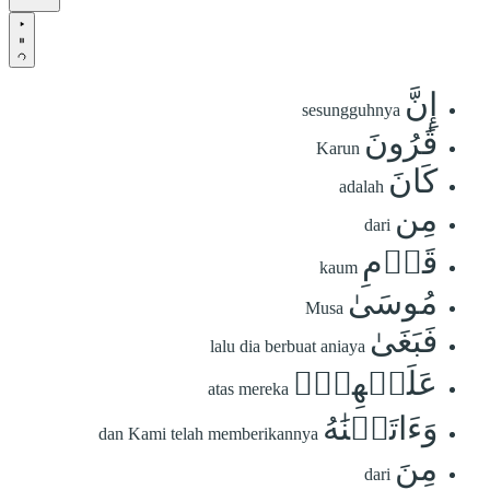
إِنَّ
sesungguhnya
قَٰرُونَ
Karun
كَانَ
adalah
مِن
dari
قَوۡمِ
kaum
مُوسَىٰ
Musa
فَبَغَىٰ
lalu dia berbuat aniaya
عَلَيۡهِمۡۖ
atas mereka
وَءَاتَيۡنَٰهُ
dan Kami telah memberikannya
مِنَ
dari