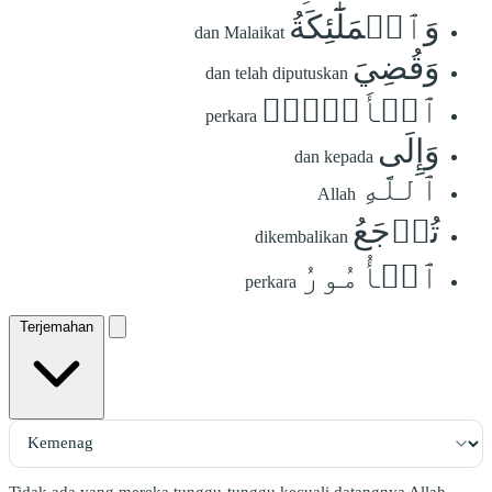
وَٱلۡمَلَٰٓئِكَةُ
dan Malaikat
وَقُضِيَ
dan telah diputuskan
ٱلۡأَمۡرُۚ
perkara
وَإِلَى
dan kepada
ٱللَّهِ
Allah
تُرۡجَعُ
dikembalikan
ٱلۡأُمُورُ
perkara
Terjemahan
Tidak ada yang mereka tunggu-tunggu kecuali datangnya Allah