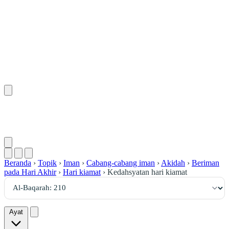
٢١٠
:
ٱلْبَقَرَة
Beranda
›
Topik
›
Iman
›
Cabang-cabang iman
›
Akidah
›
Beriman
pada Hari Akhir
›
Hari kiamat
›
Kedahsyatan hari kiamat
Ayat