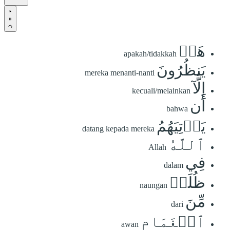
هَلۡ
apakah/tidakkah
يَنظُرُونَ
mereka menanti-nanti
إِلَّآ
kecuali/melainkan
أَن
bahwa
يَأۡتِيَهُمُ
datang kepada mereka
ٱللَّهُ
Allah
فِي
dalam
ظُلَلٖ
naungan
مِّنَ
dari
ٱلۡغَمَامِ
awan