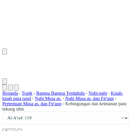
١١٩
:
ٱلْأَعْرَاف
Beranda
›
Topik
›
Bangsa Bangsa Terdahulu
›
Nabi-nabi
›
Kisah-
kisah para rasul
›
Nabi Musa as.
›
Nabi Musa as. dan Fir'aun
›
Pertemuan Musa as. dan Fir'aun
›
Kebingungan dan keimanan para
tukang sihir