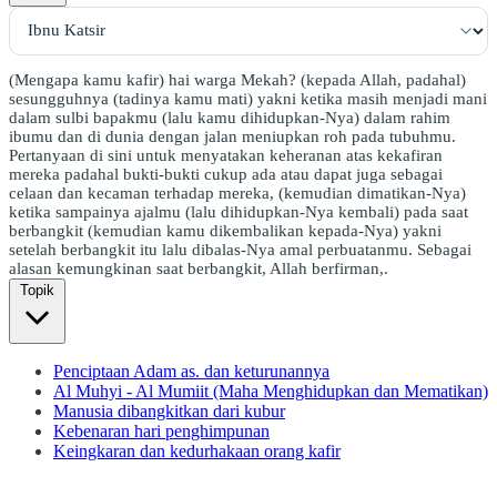
(Mengapa kamu kafir) hai warga Mekah? (kepada Allah, padahal)
sesungguhnya (tadinya kamu mati) yakni ketika masih menjadi mani
dalam sulbi bapakmu (lalu kamu dihidupkan-Nya) dalam rahim
ibumu dan di dunia dengan jalan meniupkan roh pada tubuhmu.
Pertanyaan di sini untuk menyatakan keheranan atas kekafiran
mereka padahal bukti-bukti cukup ada atau dapat juga sebagai
celaan dan kecaman terhadap mereka, (kemudian dimatikan-Nya)
ketika sampainya ajalmu (lalu dihidupkan-Nya kembali) pada saat
berbangkit (kemudian kamu dikembalikan kepada-Nya) yakni
setelah berbangkit itu lalu dibalas-Nya amal perbuatanmu. Sebagai
alasan kemungkinan saat berbangkit, Allah berfirman,.
Topik
Penciptaan Adam as. dan keturunannya
Al Muhyi - Al Mumiit (Maha Menghidupkan dan Mematikan)
Manusia dibangkitkan dari kubur
Kebenaran hari penghimpunan
Keingkaran dan kedurhakaan orang kafir