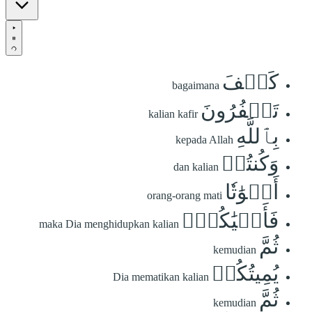
كَيۡفَ
bagaimana
تَكۡفُرُونَ
kalian kafir
بِٱللَّهِ
kepada Allah
وَكُنتُمۡ
dan kalian
أَمۡوَٰتٗا
orang-orang mati
فَأَحۡيَٰكُمۡۖ
maka Dia menghidupkan kalian
ثُمَّ
kemudian
يُمِيتُكُمۡ
Dia mematikan kalian
ثُمَّ
kemudian