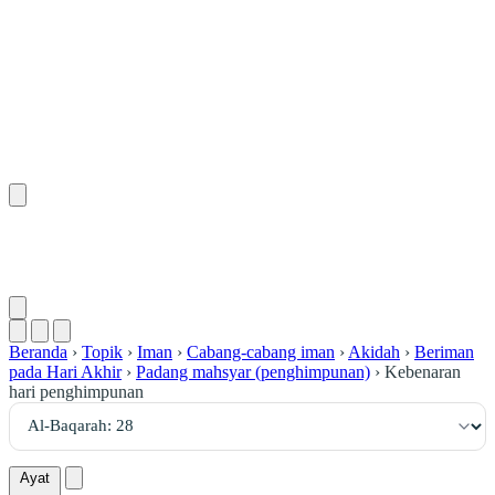
٢٨
:
ٱلْبَقَرَة
Beranda
›
Topik
›
Iman
›
Cabang-cabang iman
›
Akidah
›
Beriman
pada Hari Akhir
›
Padang mahsyar (penghimpunan)
›
Kebenaran
hari penghimpunan
Ayat