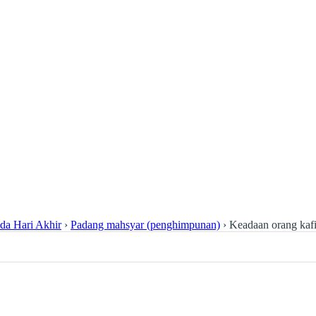
da Hari Akhir
›
Padang mahsyar (penghimpunan)
›
Keadaan orang kaf