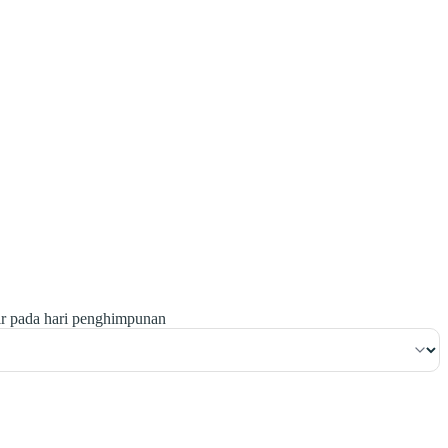
١٢٣
:
ٱلْبَقَرَة
ir pada hari penghimpunan