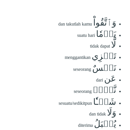
وَٱتَّقُواْ
dan takutlah kamu
يَوۡمٗا
suatu hari
لَّا
tidak dapat
تَجۡزِي
menggantikan
نَفۡسٌ
seseorang
عَن
dari
نَّفۡسٖ
seseorang
شَيۡـٔٗا
sesuatu/sedikitpun
وَلَا
dan tidak
يُقۡبَلُ
diterima