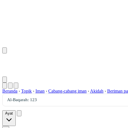
Beranda
›
Topik
›
Iman
›
Cabang-cabang iman
›
Akidah
›
Beriman pa
Ayat