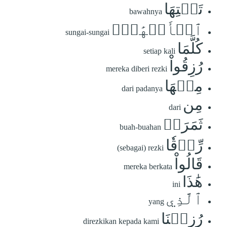
تَحۡتِهَا
bawahnya
ٱلۡأَنۡهَٰرُۖ
sungai-sungai
كُلَّمَا
setiap kali
رُزِقُواْ
mereka diberi rezki
مِنۡهَا
dari padanya
مِن
dari
ثَمَرَةٖ
buah-buahan
رِّزۡقٗا
(sebagai) rezki
قَالُواْ
mereka berkata
هَٰذَا
ini
ٱلَّذِي
yang
رُزِقۡنَا
direzkikan kepada kami