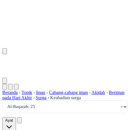
٢٥
:
ٱلْبَقَرَة
Beranda
›
Topik
›
Iman
›
Cabang-cabang iman
›
Akidah
›
Beriman
pada Hari Akhir
›
Surga
›
Keabadian surga
Ayat