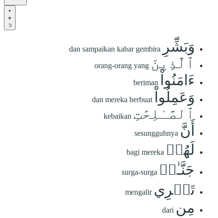
وَبَشِّرِ
dan sampaikan kabar gembira
ٱلَّذِينَ
orang-orang yang
ءَامَنُواْ
beriman
وَعَمِلُواْ
dan mereka berbuat
ٱلصَّـٰلِحَٰتِ
kebaikan
أَنَّ
sesungguhnya
لَهُمۡ
bagi mereka
جَنَّـٰتٖ
surga-surga
تَجۡرِي
mengalir
مِن
dari