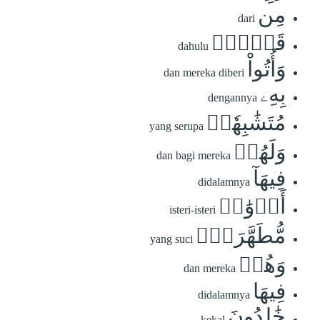
مِن
dari
قَبۡلُۖ
dahulu
وَأُتُواْ
dan mereka diberi
بِهِۦ
dengannya
مُتَشَٰبِهٗاۖ
yang serupa
وَلَهُمۡ
dan bagi mereka
فِيهَآ
didalamnya
أَزۡوَٰجٞ
isteri-isteri
مُّطَهَّرَةٞۖ
yang suci
وَهُمۡ
dan mereka
فِيهَا
didalamnya
خَٰلِدُونَ
kekal