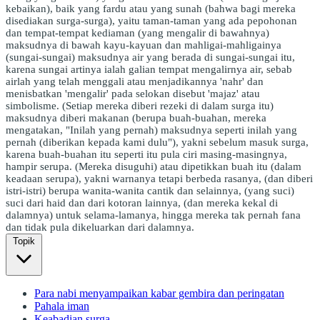
kebaikan), baik yang fardu atau yang sunah (bahwa bagi mereka
disediakan surga-surga), yaitu taman-taman yang ada pepohonan
dan tempat-tempat kediaman (yang mengalir di bawahnya)
maksudnya di bawah kayu-kayuan dan mahligai-mahligainya
(sungai-sungai) maksudnya air yang berada di sungai-sungai itu,
karena sungai artinya ialah galian tempat mengalirnya air, sebab
airlah yang telah menggali atau menjadikannya 'nahr' dan
menisbatkan 'mengalir' pada selokan disebut 'majaz' atau
simbolisme. (Setiap mereka diberi rezeki di dalam surga itu)
maksudnya diberi makanan (berupa buah-buahan, mereka
mengatakan, "Inilah yang pernah) maksudnya seperti inilah yang
pernah (diberikan kepada kami dulu"), yakni sebelum masuk surga,
karena buah-buahan itu seperti itu pula ciri masing-masingnya,
hampir serupa. (Mereka disuguhi) atau dipetikkan buah itu (dalam
keadaan serupa), yakni warnanya tetapi berbeda rasanya, (dan diberi
istri-istri) berupa wanita-wanita cantik dan selainnya, (yang suci)
suci dari haid dan dari kotoran lainnya, (dan mereka kekal di
dalamnya) untuk selama-lamanya, hingga mereka tak pernah fana
dan tidak pula dikeluarkan dari dalamnya.
Topik
Para nabi menyampaikan kabar gembira dan peringatan
Pahala iman
Keabadian surga