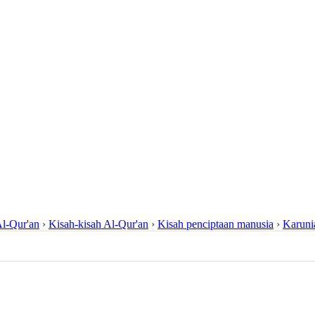
l-Qur'an
›
Kisah-kisah Al-Qur'an
›
Kisah penciptaan manusia
›
Karuni