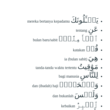
يَسۡـَٔلُونَكَ
mereka bertanya kepadamu
عَنِ
tentang
ٱلۡأَهِلَّةِۖ
bulan baru/sabit
قُلۡ
katakan
هِيَ
ia (bulan sabit)
مَوَٰقِيتُ
tanda-tanda waktu tertentu
لِلنَّاسِ
bagi manusia
وَٱلۡحَجِّۗ
dan (ibadah) haji
وَلَيۡسَ
dan bukanlah
ٱلۡبِرُّ
kebaikan