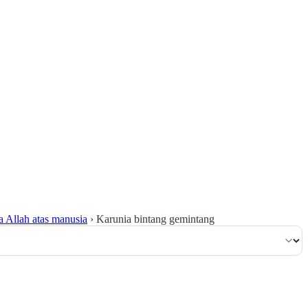
١٨٩
:
ٱلْبَقَرَة
a Allah atas manusia
›
Karunia bintang gemintang