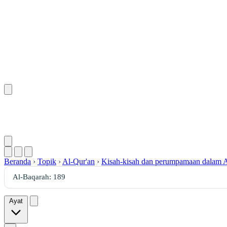
Beranda
›
Topik
›
Al-Qur'an
›
Kisah-kisah dan perumpamaan dalam A
Ayat