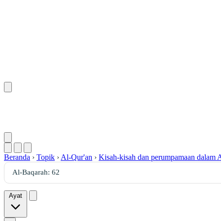
Beranda
›
Topik
›
Al-Qur'an
›
Kisah-kisah dan perumpamaan dalam A
Ayat