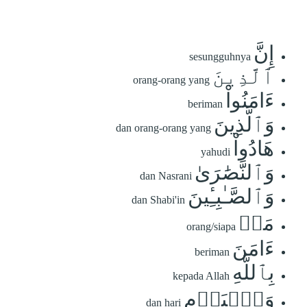
إِنَّ
sesungguhnya
ٱلَّذِينَ
orang-orang yang
ءَامَنُواْ
beriman
وَٱلَّذِينَ
dan orang-orang yang
هَادُواْ
yahudi
وَٱلنَّصَٰرَىٰ
dan Nasrani
وَٱلصَّـٰبِـِٔينَ
dan Shabi'in
مَنۡ
orang/siapa
ءَامَنَ
beriman
بِٱللَّهِ
kepada Allah
وَٱلۡيَوۡمِ
dan hari