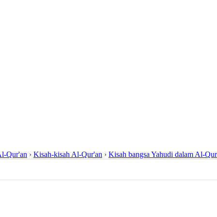
l-Qur'an
›
Kisah-kisah Al-Qur'an
›
Kisah bangsa Yahudi dalam Al-Qur