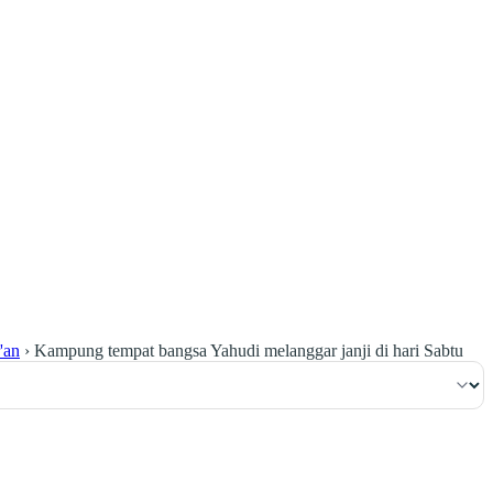
٦٢
:
ٱلْبَقَرَة
'an
›
Kampung tempat bangsa Yahudi melanggar janji di hari Sabtu