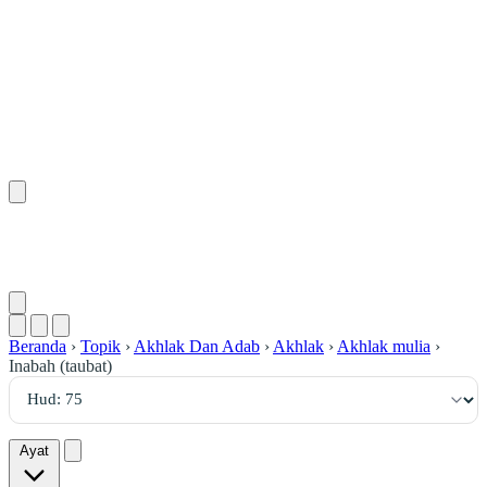
٧٥
:
هُود
Beranda
›
Topik
›
Akhlak Dan Adab
›
Akhlak
›
Akhlak mulia
›
Inabah (taubat)
Ayat