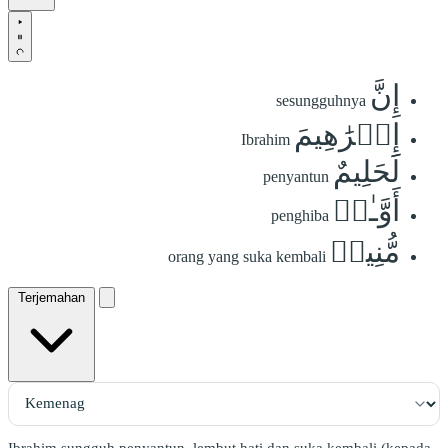
إِنَّ
sesungguhnya
إِبۡرَٰهِيمَ
Ibrahim
لَحَلِيمٌ
penyantun
أَوَّـٰهٞ
penghiba
مُّنِيبٞ
orang yang suka kembali
Terjemahan
Ibrahim sungguh penyantun, lembut hati dan suka kembali (kepada