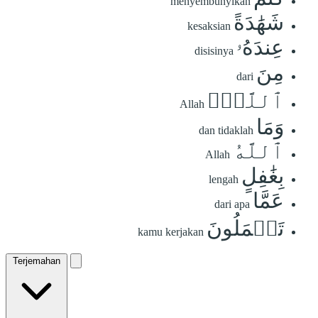
menyembunyikan
شَهَٰدَةً
kesaksian
عِندَهُۥ
disisinya
مِنَ
dari
ٱللَّهِۗ
Allah
وَمَا
dan tidaklah
ٱللَّهُ
Allah
بِغَٰفِلٍ
lengah
عَمَّا
dari apa
تَعۡمَلُونَ
kamu kerjakan
Terjemahan