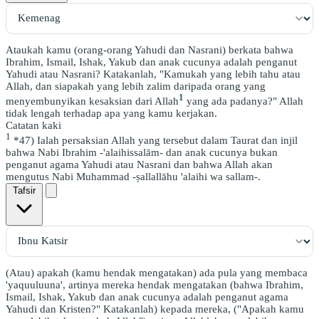
Ataukah kamu (orang-orang Yahudi dan Nasrani) berkata bahwa
Ibrahim, Ismail, Ishak, Yakub dan anak cucunya adalah penganut
Yahudi atau Nasrani? Katakanlah, "Kamukah yang lebih tahu atau
Allah, dan siapakah yang lebih zalim daripada orang yang
1
menyembunyikan kesaksian dari Allah
yang ada padanya?" Allah
tidak lengah terhadap apa yang kamu kerjakan.
Catatan kaki
1
*47) Ialah persaksian Allah yang tersebut dalam Taurat dan injil
bahwa Nabi Ibrahim -'alaihissalām- dan anak cucunya bukan
penganut agama Yahudi atau Nasrani dan bahwa Allah akan
mengutus Nabi Muhammad -ṣallallāhu 'alaihi wa sallam-.
Tafsir
(Atau) apakah (kamu hendak mengatakan) ada pula yang membaca
'yaquuluuna', artinya mereka hendak mengatakan (bahwa Ibrahim,
Ismail, Ishak, Yakub dan anak cucunya adalah penganut agama
Yahudi dan Kristen?" Katakanlah) kepada mereka, ("Apakah kamu