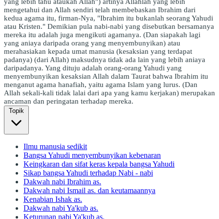
yang lebih tahu ataukah Allah") artinya Allahlah yang lebih
mengetahui dan Allah sendiri telah membebaskan Ibrahim dari
kedua agama itu, firman-Nya, "Ibrahim itu bukanlah seorang Yahudi
atau Kristen." Demikian pula nabi-nabi yang disebutkan bersamanya
mereka itu adalah juga mengikuti agamanya. (Dan siapakah lagi
yang aniaya daripada orang yang menyembunyikan) atau
merahasiakan kepada umat manusia (kesaksian yang terdapat
padanya) (dari Allah) maksudnya tidak ada lain yang lebih aniaya
daripadanya. Yang dituju adalah orang-orang Yahudi yang
menyembunyikan kesaksian Allah dalam Taurat bahwa Ibrahim itu
menganut agama hanafiah, yaitu agama Islam yang lurus. (Dan
Allah sekali-kali tidak lalai dari apa yang kamu kerjakan) merupakan
ancaman dan peringatan terhadap mereka.
Topik
Ilmu manusia sedikit
Bangsa Yahudi menyembunyikan kebenaran
Keingkaran dan sifat keras kepala bangsa Yahudi
Sikap bangsa Yahudi terhadap Nabi - nabi
Dakwah nabi Ibrahim as.
Dakwah nabi Ismail as. dan keutamaannya
Kenabian Ishak as.
Dakwah nabi Ya'kub as.
Keturunan nabi Ya'kub as.