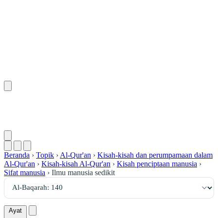
١٤٠
:
ٱلْبَقَرَة
Beranda
›
Topik
›
Al-Qur'an
›
Kisah-kisah dan perumpamaan dalam
Al-Qur'an
›
Kisah-kisah Al-Qur'an
›
Kisah penciptaan manusia
›
Sifat manusia
›
Ilmu manusia sedikit
Ayat