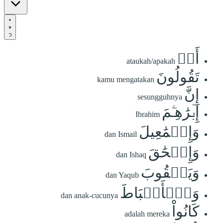
أَمۡ
ataukah/apakah
تَقُولُونَ
kamu mengatakan
إِنَّ
sesungguhnya
إِبۡرَٰهِـۧمَ
Ibrahim
وَإِسۡمَٰعِيلَ
dan Ismail
وَإِسۡحَٰقَ
dan Ishaq
وَيَعۡقُوبَ
dan Yaqub
وَٱلۡأَسۡبَاطَ
dan anak-cucunya
كَانُواْ
adalah mereka