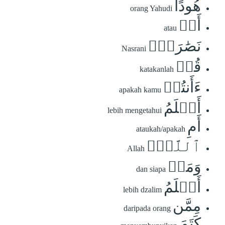
هُودًا
orang Yahudi
أَوۡ
atau
نَصَٰرَىٰۗ
Nasrani
قُلۡ
katakanlah
ءَأَنتُمۡ
apakah kamu
أَعۡلَمُ
lebih mengetahui
أَمِ
ataukah/apakah
ٱللَّهُۗ
Allah
وَمَنۡ
dan siapa
أَظۡلَمُ
lebih dzalim
مِمَّن
daripada orang
كَتَمَ