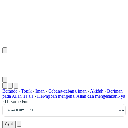
١٣١
:
ٱلْأَنْعَام
Beranda
›
Topik
›
Iman
›
Cabang-cabang iman
›
Akidah
›
Beriman
pada Allah Ta'ala
›
Kewajiban mengenal Allah dan mengesakanNya
›
Hukum alam
Ayat