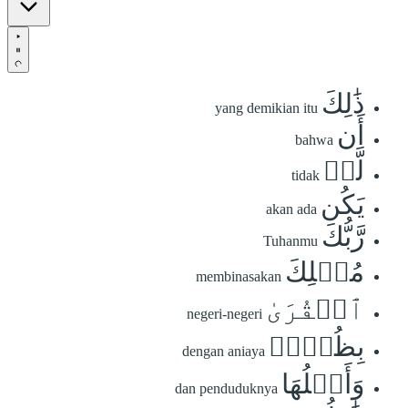
ذَٰلِكَ
yang demikian itu
أَن
bahwa
لَّمۡ
tidak
يَكُن
akan ada
رَّبُّكَ
Tuhanmu
مُهۡلِكَ
membinasakan
ٱلۡقُرَىٰ
negeri-negeri
بِظُلۡمٖ
dengan aniaya
وَأَهۡلُهَا
dan penduduknya