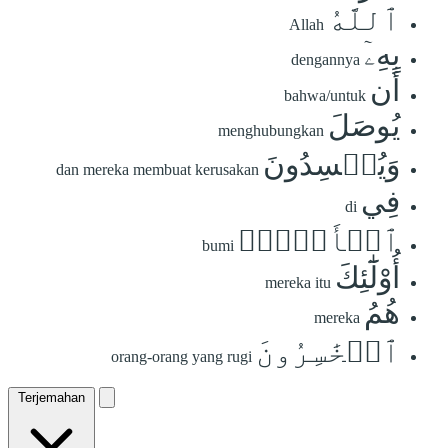
ٱللَّهُ
Allah
بِهِۦٓ
dengannya
أَن
bahwa/untuk
يُوصَلَ
menghubungkan
وَيُفۡسِدُونَ
dan mereka membuat kerusakan
فِي
di
ٱلۡأَرۡضِۚ
bumi
أُوْلَٰٓئِكَ
mereka itu
هُمُ
mereka
ٱلۡخَٰسِرُونَ
orang-orang yang rugi
Terjemahan