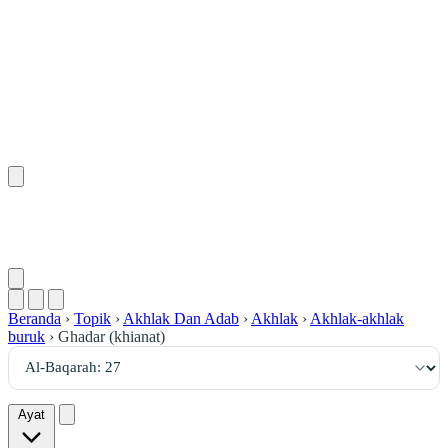
٢٧
:
ٱلْبَقَرَة
Beranda
›
Topik
›
Akhlak Dan Adab
›
Akhlak
›
Akhlak-akhlak
buruk
›
Ghadar (khianat)
Ayat