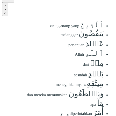
ٱلَّذِينَ
orang-orang yang
يَنقُضُونَ
melanggar
عَهۡدَ
perjanjian
ٱللَّهِ
Allah
مِنۢ
dari
بَعۡدِ
sesudah
مِيثَٰقِهِۦ
meneguhkannya
وَيَقۡطَعُونَ
dan mereka memutuskan
مَآ
apa
أَمَرَ
yang diperintahkan