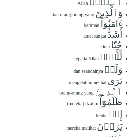
ٱللَّهِۖ
Allah
وَٱلَّذِينَ
dan orang-orang yang
ءَامَنُوٓاْ
beriman
أَشَدُّ
amat sangat
حُبّٗا
cinta
لِّلَّهِۗ
kepada Allah
وَلَوۡ
dan seandainya
يَرَى
mengetahui/melihat
ٱلَّذِينَ
orang-orang yang
ظَلَمُوٓاْ
(mereka) dzalim
إِذۡ
ketika
يَرَوۡنَ
mereka melihat