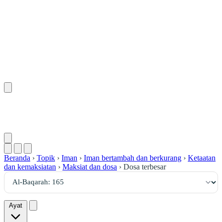
١٦٥
:
ٱلْبَقَرَة
Beranda
›
Topik
›
Iman
›
Iman bertambah dan berkurang
›
Ketaatan
dan kemaksiatan
›
Maksiat dan dosa
›
Dosa terbesar
Ayat