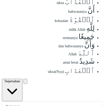
ٱلۡعَذَابَ
siksa
أَنَّ
bahwasanya
ٱلۡقُوَّةَ
kekuatan
لِلَّهِ
milik Allah
جَمِيعٗا
semuanya
وَأَنَّ
dan bahwasanya
ٱللَّهَ
Allah
شَدِيدُ
amat berat
ٱلۡعَذَابِ
siksa(Nya)
Terjemahan