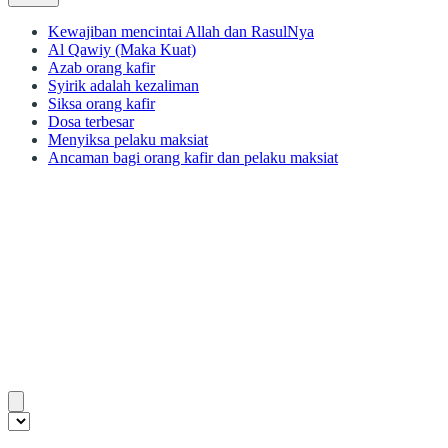
Kewajiban mencintai Allah dan RasulNya
Al Qawiy (Maka Kuat)
Azab orang kafir
Syirik adalah kezaliman
Siksa orang kafir
Dosa terbesar
Menyiksa pelaku maksiat
Ancaman bagi orang kafir dan pelaku maksiat