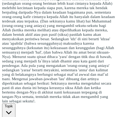
(sedangkan orang-orang beriman lebih kuat cintanya kepada Allah)
melebihi kecintaan kepada siapa pun, karena mereka tak hendak
berpaling daripada-Nya dalam keadaan bagaimana pun, sementara
orang-orang kafir cintanya kepada Allah itu hanyalah dalam keadaan
terdesak atau terpaksa. (Dan sekiranya kamu lihat) hai Muhammad
(orang-orang yang aniaya) yang mengambil sekutu-sekutu bagi
Allah (ketika mereka melihat) atau diperlihatkan kepada mereka,
dalam bentuk aktif atau pun pasif (siksa) pastilah kamu akan
menyaksikan peristiwa besar. Sedangkan 'idz' di sini berarti 'idzaa'
atau 'apabila' (bahwa sesungguhnya) maksudnya karena
sesungguhnya (kekuatan itu) kekuasaan dan keunggulan (bagi Allah
semuanya) menjadi 'hal', (dan bahwa Allah itu amat berat siksaan-
Nya). Menurut suatu qiraat dibaca 'yara' dengan titik dua di bawah,
sedang yang menjadi fa`ilnya ialah dhamir atau kata ganti dari
pendengar. Ada pula yang mengatakan 'orang-orang yang aniaya'
sedangkan 'yaraa' berarti meyakini, sementara 'anna' dan kalimat
yang di belakangnya berfungsi sebagai maf`ul awwal dan maf`ul
tsani. Mengenai jawaban-jawaban 'lau' dibuang dan artinya
diperkirakan sebagai berikut: Sekiranya mereka mengetahui secara
pasti di atas dunia ini betapa kerasnya siksa Allah dan ketika
bertemu dengan-Nya di akhirat nanti kekuasaan terpegang di
tangan-Nya semata, tentulah mereka tidak akan mengambil yang
lain sebagai sekutu!.
Topik