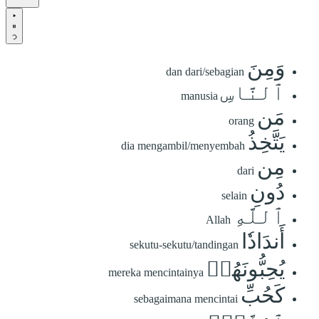
وَمِنَ
dan dari/sebagian
ٱلنَّاسِ
manusia
مَن
orang
يَتَّخِذُ
dia mengambil/menyembah
مِن
dari
دُونِ
selain
ٱللَّهِ
Allah
أَندَادٗا
sekutu-sekutu/tandingan
يُحِبُّونَهُمۡ
mereka mencintainya
كَحُبِّ
sebagaimana mencintai