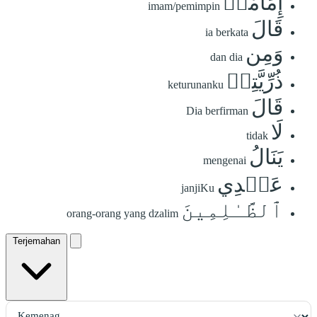
إِمَامٗاۖ
imam/pemimpin
قَالَ
ia berkata
وَمِن
dan dia
ذُرِّيَّتِيۖ
keturunanku
قَالَ
Dia berfirman
لَا
tidak
يَنَالُ
mengenai
عَهۡدِي
janjiKu
ٱلظَّـٰلِمِينَ
orang-orang yang dzalim
Terjemahan