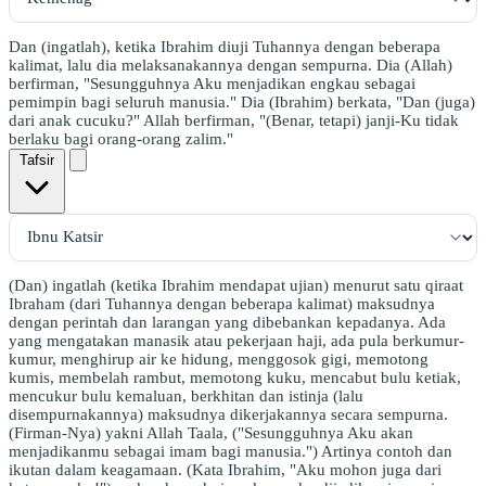
Dan (ingatlah), ketika Ibrahim diuji Tuhannya dengan beberapa
kalimat, lalu dia melaksanakannya dengan sempurna. Dia (Allah)
berfirman, "Sesungguhnya Aku menjadikan engkau sebagai
pemimpin bagi seluruh manusia." Dia (Ibrahim) berkata, "Dan (juga)
dari anak cucuku?" Allah berfirman, "(Benar, tetapi) janji-Ku tidak
berlaku bagi orang-orang zalim."
Tafsir
(Dan) ingatlah (ketika Ibrahim mendapat ujian) menurut satu qiraat
Ibraham (dari Tuhannya dengan beberapa kalimat) maksudnya
dengan perintah dan larangan yang dibebankan kepadanya. Ada
yang mengatakan manasik atau pekerjaan haji, ada pula berkumur-
kumur, menghirup air ke hidung, menggosok gigi, memotong
kumis, membelah rambut, memotong kuku, mencabut bulu ketiak,
mencukur bulu kemaluan, berkhitan dan istinja (lalu
disempurnakannya) maksudnya dikerjakannya secara sempurna.
(Firman-Nya) yakni Allah Taala, ("Sesungguhnya Aku akan
menjadikanmu sebagai imam bagi manusia.") Artinya contoh dan
ikutan dalam keagamaan. (Kata Ibrahim, "Aku mohon juga dari