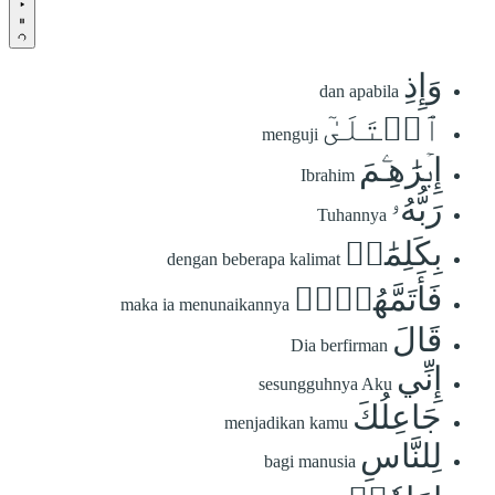
وَإِذِ
dan apabila
ٱبۡتَلَىٰٓ
menguji
إِبۡرَٰهِـۧمَ
Ibrahim
رَبُّهُۥ
Tuhannya
بِكَلِمَٰتٖ
dengan beberapa kalimat
فَأَتَمَّهُنَّۖ
maka ia menunaikannya
قَالَ
Dia berfirman
إِنِّي
sesungguhnya Aku
جَاعِلُكَ
menjadikan kamu
لِلنَّاسِ
bagi manusia