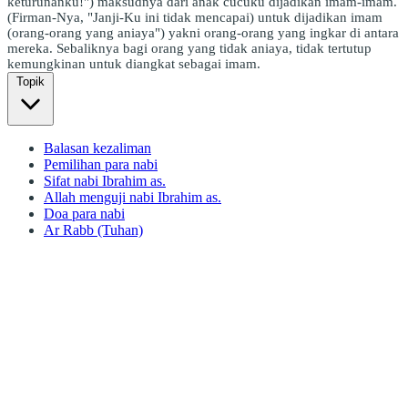
keturunanku!") maksudnya dari anak cucuku dijadikan imam-imam.
(Firman-Nya, "Janji-Ku ini tidak mencapai) untuk dijadikan imam
(orang-orang yang aniaya") yakni orang-orang yang ingkar di antara
mereka. Sebaliknya bagi orang yang tidak aniaya, tidak tertutup
kemungkinan untuk diangkat sebagai imam.
Topik
Balasan kezaliman
Pemilihan para nabi
Sifat nabi Ibrahim as.
Allah menguji nabi Ibrahim as.
Doa para nabi
Ar Rabb (Tuhan)