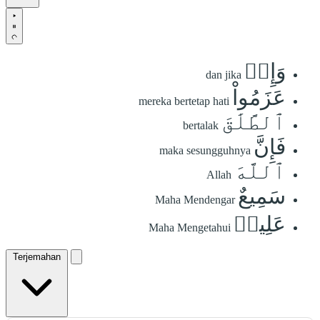
وَإِنۡ
dan jika
عَزَمُواْ
mereka bertetap hati
ٱلطَّلَٰقَ
bertalak
فَإِنَّ
maka sesungguhnya
ٱللَّهَ
Allah
سَمِيعٌ
Maha Mendengar
عَلِيمٞ
Maha Mengetahui
Terjemahan