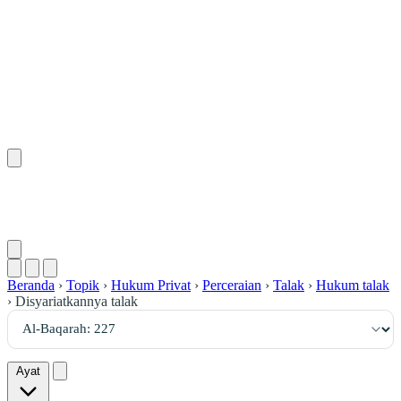
٢٢٧
:
ٱلْبَقَرَة
Beranda
›
Topik
›
Hukum Privat
›
Perceraian
›
Talak
›
Hukum talak
›
Disyariatkannya talak
Ayat