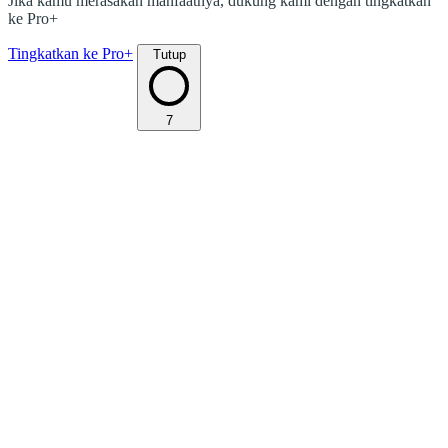
Jika kamu merasakan manfaatnya, dukung kami dengan tingkatkan
ke Pro+
Tingkatkan ke Pro+
Tutup
7