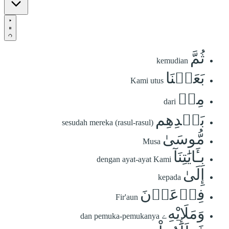
ثُمَّ
kemudian
بَعَثۡنَا
Kami utus
مِنۢ
dari
بَعۡدِهِم
sesudah mereka (rasul-rasul)
مُّوسَىٰ
Musa
بِـَٔايَٰتِنَآ
dengan ayat-ayat Kami
إِلَىٰ
kepada
فِرۡعَوۡنَ
Fir'aun
وَمَلَإِيْهِۦ
dan pemuka-pemukanya