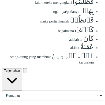
فَظَلَمُواْ
lalu mereka mengingkari
بِهَاۖ
dengannya/padanya
فَٱنظُرۡ
maka perhatikanlah
كَيۡفَ
bagaimana
كَانَ
adalah ia
عَٰقِبَةُ
akibat
ٱلۡمُفۡسِدِينَ
orang-orang yang membuat
kerusakan
Terjemahan