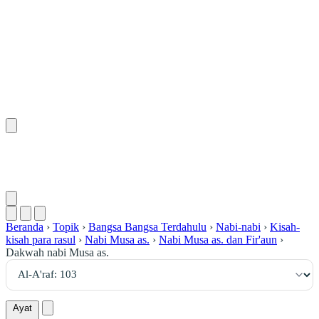
١٠٣
:
ٱلْأَعْرَاف
Beranda
›
Topik
›
Bangsa Bangsa Terdahulu
›
Nabi-nabi
›
Kisah-
kisah para rasul
›
Nabi Musa as.
›
Nabi Musa as. dan Fir'aun
›
Dakwah nabi Musa as.
Ayat