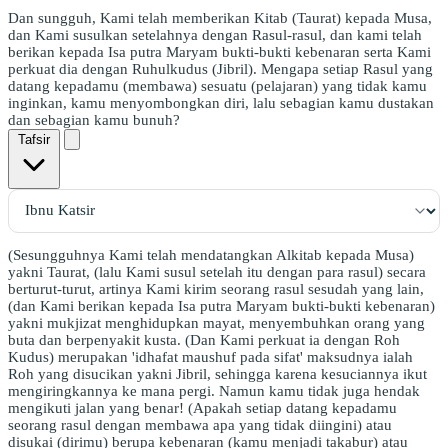
Dan sungguh, Kami telah memberikan Kitab (Taurat) kepada Musa,
dan Kami susulkan setelahnya dengan Rasul-rasul, dan kami telah
berikan kepada Isa putra Maryam bukti-bukti kebenaran serta Kami
perkuat dia dengan Ruhulkudus (Jibril). Mengapa setiap Rasul yang
datang kepadamu (membawa) sesuatu (pelajaran) yang tidak kamu
inginkan, kamu menyombongkan diri, lalu sebagian kamu dustakan
dan sebagian kamu bunuh?
Tafsir
(Sesungguhnya Kami telah mendatangkan Alkitab kepada Musa)
yakni Taurat, (lalu Kami susul setelah itu dengan para rasul) secara
berturut-turut, artinya Kami kirim seorang rasul sesudah yang lain,
(dan Kami berikan kepada Isa putra Maryam bukti-bukti kebenaran)
yakni mukjizat menghidupkan mayat, menyembuhkan orang yang
buta dan berpenyakit kusta. (Dan Kami perkuat ia dengan Roh
Kudus) merupakan 'idhafat maushuf pada sifat' maksudnya ialah
Roh yang disucikan yakni Jibril, sehingga karena kesuciannya ikut
mengiringkannya ke mana pergi. Namun kamu tidak juga hendak
mengikuti jalan yang benar! (Apakah setiap datang kepadamu
seorang rasul dengan membawa apa yang tidak diingini) atau
disukai (dirimu) berupa kebenaran (kamu menjadi takabur) atau