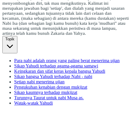
menyombongkan diri, tak mau mengikutinya. Kalimat ini
merupakan jawaban bagi 'setiap', dan dialah yang menjadi sasaran
pertanyaan, sedangkan tujuannya tidak lain dari celaan dan
kecaman, (maka sebagian) di antara mereka (kamu dustakan) seperti
Nabi Isa (dan sebagian lagi kamu bunuh) kata kerja 'mudhari'' atau
masa sekarang untuk menunjukkan peristiwa di masa lampau,
artinya telah kamu bunuh Zakaria dan Yahya.
Topik
Para nabi adalah orang yang paling berat menerima ujian
Sikap Yahudi terhadap agama-agama samawi
Keingkaran dan sifat keras kepala bangsa Yahudi
Sikap bangsa Yahudi terhadap Nabi - nabi
Setiap nabi menerima ujian
Pengukuhan kenabian dengan mukjizat
Sikap kaumnya terhadap mukjizat
Turunnya Taurat untuk nabi Musa as.
Watak-watak Yahudi