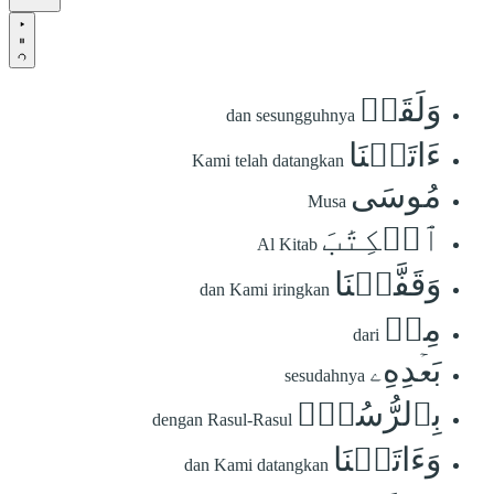
وَلَقَدۡ
dan sesungguhnya
ءَاتَيۡنَا
Kami telah datangkan
مُوسَى
Musa
ٱلۡكِتَٰبَ
Al Kitab
وَقَفَّيۡنَا
dan Kami iringkan
مِنۢ
dari
بَعۡدِهِۦ
sesudahnya
بِٱلرُّسُلِۖ
dengan Rasul-Rasul
وَءَاتَيۡنَا
dan Kami datangkan