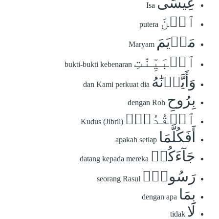
عِيسَى
Isa
ٱبۡنَ
putera
مَرۡيَمَ
Maryam
ٱلۡبَيِّنَٰتِ
bukti-bukti kebenaran
وَأَيَّدۡنَٰهُ
dan Kami perkuat dia
بِرُوحِ
dengan Roh
ٱلۡقُدُسِۗ
Kudus (Jibril)
أَفَكُلَّمَا
apakah setiap
جَآءَكُمۡ
datang kepada mereka
رَسُولُۢ
seorang Rasul
بِمَا
dengan apa
لَا
tidak