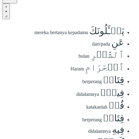
يَسۡـَٔلُونَكَ
mereka bertanya kepadamu
عَنِ
dari/pada
ٱلشَّهۡرِ
bulan
ٱلۡحَرَامِ
Haram
قِتَالٖ
berperang
فِيهِۖ
didalamnya
قُلۡ
katakanlah
قِتَالٞ
berperang
فِيهِ
didalamnya