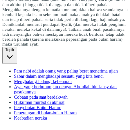
dan akhirat) hingga tidak dianggap dan tidak diberi pahala.
Mengaitkannya dengan kematian menunjukkan bahwa seandainya ia
kembali kepada Islam sebelum mati maka amalnya tidaklah batal
dan tetap diberi pahala serta tidak perlu diulangi lagi, haji misalnya.
Demikianlah menurut pendapat Syafii, (dan mereka itulah penghuni
neraka, mereka kekal di dalamnya). Tatkala anak buah pasukannya
tadi menyangka bahwa meskipun mereka tidak berdosa, tetap tidak
beroleh pahala (karena melakukan peperangan pada bulan haram),
maka turunlah ayat:.
Topik
Para nabi adalah orang yang paling berat menerima ujian
Sabar dalam menghadapi sesuatu yang kita benci
Menghalang-halangi kebenaran
Ayat yang berhubungan dengan Abdullah bin Jahsy dan
pasukannya
Cobaan pada saat berdakwah
Hukuman murtad di akhirat
Penyebutan Baitul Haram
Peperangan di bulan-bulan Haram
Keabadian neraka