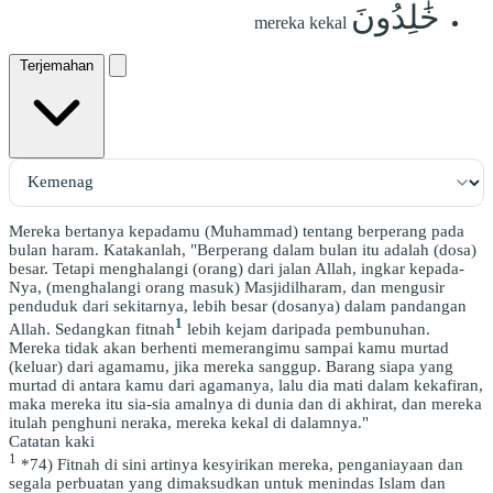
خَٰلِدُونَ
mereka kekal
Terjemahan
Mereka bertanya kepadamu (Muhammad) tentang berperang pada
bulan haram. Katakanlah, "Berperang dalam bulan itu adalah (dosa)
besar. Tetapi menghalangi (orang) dari jalan Allah, ingkar kepada-
Nya, (menghalangi orang masuk) Masjidilharam, dan mengusir
penduduk dari sekitarnya, lebih besar (dosanya) dalam pandangan
1
Allah. Sedangkan fitnah
lebih kejam daripada pembunuhan.
Mereka tidak akan berhenti memerangimu sampai kamu murtad
(keluar) dari agamamu, jika mereka sanggup. Barang siapa yang
murtad di antara kamu dari agamanya, lalu dia mati dalam kekafiran,
maka mereka itu sia-sia amalnya di dunia dan di akhirat, dan mereka
itulah penghuni neraka, mereka kekal di dalamnya."
Catatan kaki
1
*74) Fitnah di sini artinya kesyirikan mereka, penganiayaan dan
segala perbuatan yang dimaksudkan untuk menindas Islam dan