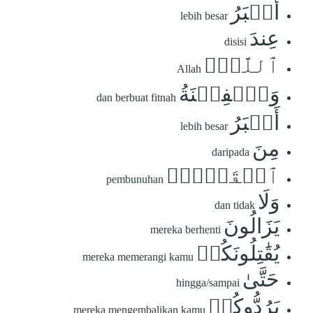
أَكۡبَرُ
lebih besar
عِندَ
disisi
ٱللَّهِۚ
Allah
وَٱلۡفِتۡنَةُ
dan berbuat fitnah
أَكۡبَرُ
lebih besar
مِنَ
daripada
ٱلۡقَتۡلِۗ
pembunuhan
وَلَا
dan tidak
يَزَالُونَ
mereka berhenti
يُقَٰتِلُونَكُمۡ
mereka memerangi kamu
حَتَّىٰ
hingga/sampai
يَرُدُّوكُمۡ
mereka mengembalikan kamu