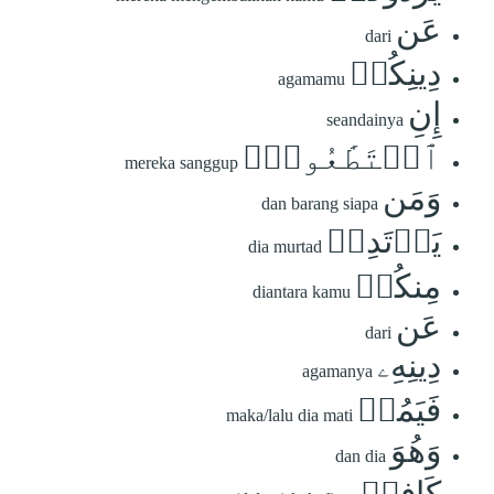
عَن
dari
دِينِكُمۡ
agamamu
إِنِ
seandainya
ٱسۡتَطَٰعُواْۚ
mereka sanggup
وَمَن
dan barang siapa
يَرۡتَدِدۡ
dia murtad
مِنكُمۡ
diantara kamu
عَن
dari
دِينِهِۦ
agamanya
فَيَمُتۡ
maka/lalu dia mati
وَهُوَ
dan dia
كَافِرٞ