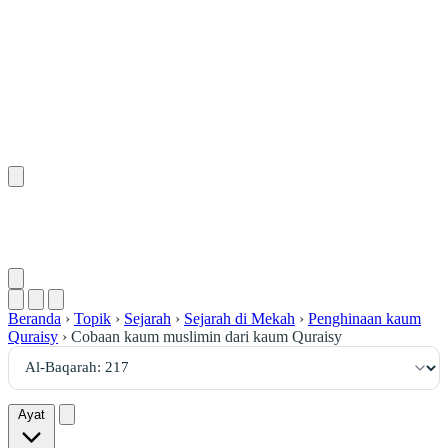
٢١٧
:
ٱلْبَقَرَة
Beranda
›
Topik
›
Sejarah
›
Sejarah di Mekah
›
Penghinaan kaum
Quraisy
›
Cobaan kaum muslimin dari kaum Quraisy
Ayat