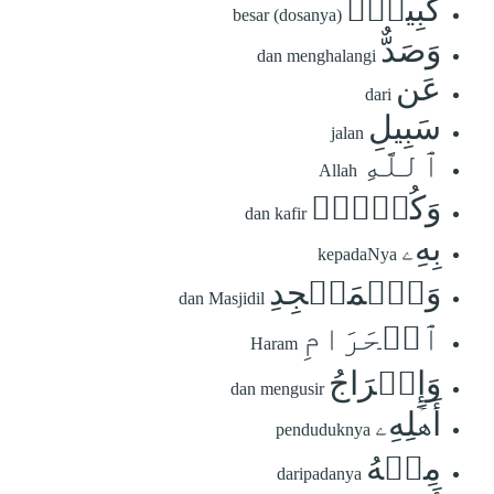
كَبِيرٞۚ
besar (dosanya)
وَصَدٌّ
dan menghalangi
عَن
dari
سَبِيلِ
jalan
ٱللَّهِ
Allah
وَكُفۡرُۢ
dan kafir
بِهِۦ
kepadaNya
وَٱلۡمَسۡجِدِ
dan Masjidil
ٱلۡحَرَامِ
Haram
وَإِخۡرَاجُ
dan mengusir
أَهۡلِهِۦ
penduduknya
مِنۡهُ
daripadanya