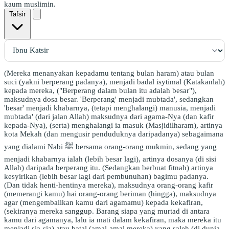
kaum muslimin.
Tafsir
(Mereka menanyakan kepadamu tentang bulan haram) atau bulan
suci (yakni berperang padanya), menjadi badal isytimal (Katakanlah)
kepada mereka, ("Berperang dalam bulan itu adalah besar"),
maksudnya dosa besar. 'Berperang' menjadi mubtada', sedangkan
'besar' menjadi khabarnya, (tetapi menghalangi) manusia, menjadi
mubtada' (dari jalan Allah) maksudnya dari agama-Nya (dan kafir
kepada-Nya), (serta) menghalangi ia masuk (Masjidilharam), artinya
kota Mekah (dan mengusir penduduknya daripadanya) sebagaimana
yang dialami Nabi ﷺ bersama orang-orang mukmin, sedang yang
menjadi khabarnya ialah (lebih besar lagi), artinya dosanya (di sisi
Allah) daripada berperang itu. (Sedangkan berbuat fitnah) artinya
kesyirikan (lebih besar lagi dari pembunuhan) bagimu padanya.
(Dan tidak henti-hentinya mereka), maksudnya orang-orang kafir
(memerangi kamu) hai orang-orang beriman (hingga), maksudnya
agar (mengembalikan kamu dari agamamu) kepada kekafiran,
(sekiranya mereka sanggup. Barang siapa yang murtad di antara
kamu dari agamanya, lalu ia mati dalam kekafiran, maka mereka itu
menjadi sia-sia) atau batal (amal-amal mereka) yang saleh (di dunia