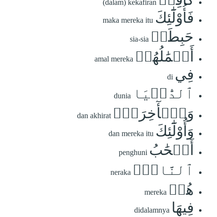
(dalam) kekafiran
فَأُوْلَٰٓئِكَ
maka mereka itu
حَبِطَتۡ
sia-sia
أَعۡمَٰلُهُمۡ
amal mereka
فِي
di
ٱلدُّنۡيَا
dunia
وَٱلۡأٓخِرَةِۖ
dan akhirat
وَأُوْلَٰٓئِكَ
dan mereka itu
أَصۡحَٰبُ
penghuni
ٱلنَّارِۖ
neraka
هُمۡ
mereka
فِيهَا
didalamnya