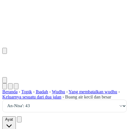
٤٣
:
ٱلنِّسَاء
Beranda
›
Topik
›
Ibadah
›
Wudhu
›
Yang membatalkan wudhu
›
Keluarnya sesuatu dari dua jalan
›
Buang air kecil dan besar
Ayat