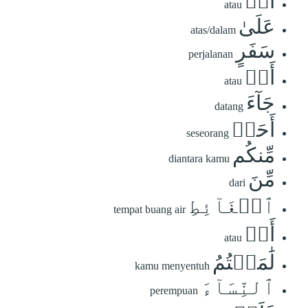
أَوۡ
atau
عَلَىٰ
atas/dalam
سَفَرٍ
perjalanan
أَوۡ
atau
جَآءَ
datang
أَحَدٞ
seseorang
مِّنكُم
diantara kamu
مِّنَ
dari
ٱلۡغَآئِطِ
tempat buang air
أَوۡ
atau
لَٰمَسۡتُمُ
kamu menyentuh
ٱلنِّسَآءَ
perempuan