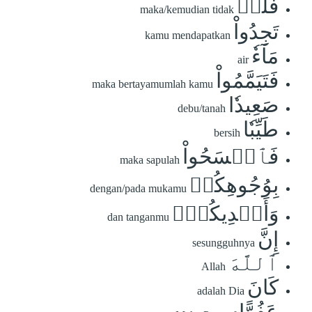
فَلَمۡ
maka/kemudian tidak
تَجِدُواْ
kamu mendapatkan
مَآءٗ
air
فَتَيَمَّمُواْ
maka bertayamumlah kamu
صَعِيدٗا
debu/tanah
طَيِّبٗا
bersih
فَٱمۡسَحُواْ
maka sapulah
بِوُجُوهِكُمۡ
dengan/pada mukamu
وَأَيۡدِيكُمۡۗ
dan tanganmu
إِنَّ
sesungguhnya
ٱللَّهَ
Allah
كَانَ
adalah Dia
عَفُوًّا