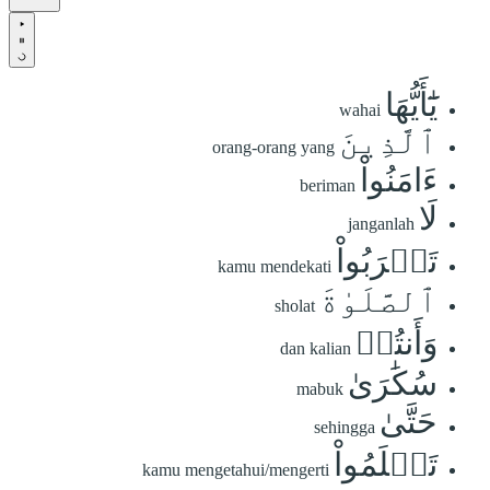
يَٰٓأَيُّهَا
wahai
ٱلَّذِينَ
orang-orang yang
ءَامَنُواْ
beriman
لَا
janganlah
تَقۡرَبُواْ
kamu mendekati
ٱلصَّلَوٰةَ
sholat
وَأَنتُمۡ
dan kalian
سُكَٰرَىٰ
mabuk
حَتَّىٰ
sehingga
تَعۡلَمُواْ
kamu mengetahui/mengerti