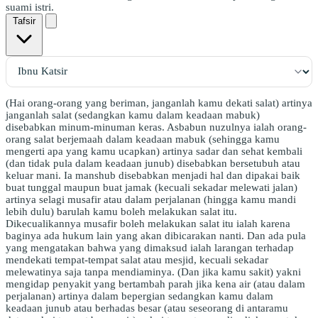
suami istri.
Tafsir
(Hai orang-orang yang beriman, janganlah kamu dekati salat) artinya
janganlah salat (sedangkan kamu dalam keadaan mabuk)
disebabkan minum-minuman keras. Asbabun nuzulnya ialah orang-
orang salat berjemaah dalam keadaan mabuk (sehingga kamu
mengerti apa yang kamu ucapkan) artinya sadar dan sehat kembali
(dan tidak pula dalam keadaan junub) disebabkan bersetubuh atau
keluar mani. Ia manshub disebabkan menjadi hal dan dipakai baik
buat tunggal maupun buat jamak (kecuali sekadar melewati jalan)
artinya selagi musafir atau dalam perjalanan (hingga kamu mandi
lebih dulu) barulah kamu boleh melakukan salat itu.
Dikecualikannya musafir boleh melakukan salat itu ialah karena
baginya ada hukum lain yang akan dibicarakan nanti. Dan ada pula
yang mengatakan bahwa yang dimaksud ialah larangan terhadap
mendekati tempat-tempat salat atau mesjid, kecuali sekadar
melewatinya saja tanpa mendiaminya. (Dan jika kamu sakit) yakni
mengidap penyakit yang bertambah parah jika kena air (atau dalam
perjalanan) artinya dalam bepergian sedangkan kamu dalam
keadaan junub atau berhadas besar (atau seseorang di antaramu