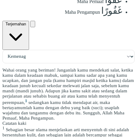
Maha Pemaaf
غَفُورًا
Maha Pengampun
Terjemahan
Wahai orang yang beriman! Janganlah kamu mendekati salat, ketika
kamu dalam keadaan mabuk, sampai kamu sadar apa yang kamu
ucapkan, dan jangan pula (kamu hampiri masjid ketika kamu) dalam
keadaan junub kecuali sekedar melewati jalan saja, sebelum kamu
mandi (mandi junub). Adapun jika kamu sakit atau sedang dalam
perjalanan atau sehabis buang air atau kamu telah menyentuh
1
perempuan,
sedangkan kamu tidak mendapat air, maka
bertayamumlah kamu dengan debu yang baik (suci); usaplah
wajahmu dan tanganmu dengan debu itu. Sungguh, Allah Maha
Pemaaf, Maha Pengampun.
Catatan kaki
1
Sebagian besar ulama menjelaskan arti menyentuh di sini adalah
bersentuhan kulit, dan sebagian lain adalah bercampur sebagai