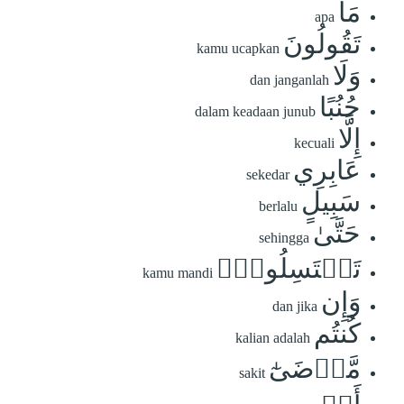
مَا
apa
تَقُولُونَ
kamu ucapkan
وَلَا
dan janganlah
جُنُبًا
dalam keadaan junub
إِلَّا
kecuali
عَابِرِي
sekedar
سَبِيلٍ
berlalu
حَتَّىٰ
sehingga
تَغۡتَسِلُواْۚ
kamu mandi
وَإِن
dan jika
كُنتُم
kalian adalah
مَّرۡضَىٰٓ
sakit