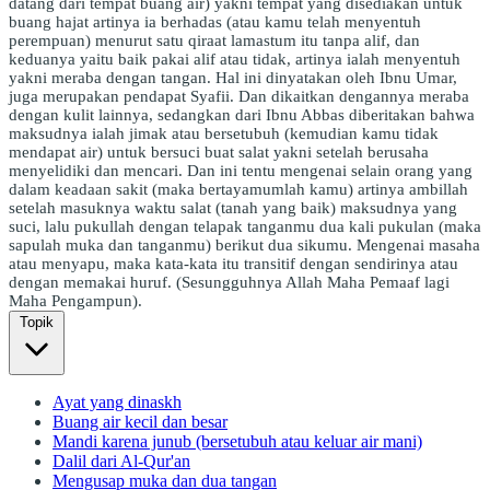
datang dari tempat buang air) yakni tempat yang disediakan untuk
buang hajat artinya ia berhadas (atau kamu telah menyentuh
perempuan) menurut satu qiraat lamastum itu tanpa alif, dan
keduanya yaitu baik pakai alif atau tidak, artinya ialah menyentuh
yakni meraba dengan tangan. Hal ini dinyatakan oleh Ibnu Umar,
juga merupakan pendapat Syafii. Dan dikaitkan dengannya meraba
dengan kulit lainnya, sedangkan dari Ibnu Abbas diberitakan bahwa
maksudnya ialah jimak atau bersetubuh (kemudian kamu tidak
mendapat air) untuk bersuci buat salat yakni setelah berusaha
menyelidiki dan mencari. Dan ini tentu mengenai selain orang yang
dalam keadaan sakit (maka bertayamumlah kamu) artinya ambillah
setelah masuknya waktu salat (tanah yang baik) maksudnya yang
suci, lalu pukullah dengan telapak tanganmu dua kali pukulan (maka
sapulah muka dan tanganmu) berikut dua sikumu. Mengenai masaha
atau menyapu, maka kata-kata itu transitif dengan sendirinya atau
dengan memakai huruf. (Sesungguhnya Allah Maha Pemaaf lagi
Maha Pengampun).
Topik
Ayat yang dinaskh
Buang air kecil dan besar
Mandi karena junub (bersetubuh atau keluar air mani)
Dalil dari Al-Qur'an
Mengusap muka dan dua tangan