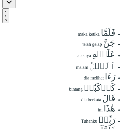
فَلَمَّا
maka ketika
جَنَّ
telah gelap
عَلَيۡهِ
atasnya
ٱلَّيۡلُ
malam
رَءَا
dia melihat
كَوۡكَبٗاۖ
bintang
قَالَ
dia berkata
هَٰذَا
ini
رَبِّيۖ
Tuhanku