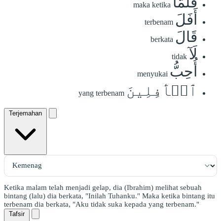
فَلَمَّآ
maka ketika
أَفَلَ
terbenam
قَالَ
berkata
لَآ
tidak
أُحِبُّ
menyukai
ٱلۡأٓفِلِينَ
yang terbenam
Terjemahan
Ketika malam telah menjadi gelap, dia (Ibrahim) melihat sebuah
bintang (lalu) dia berkata, "Inilah Tuhanku." Maka ketika bintang itu
terbenam dia berkata, "Aku tidak suka kepada yang terbenam."
Tafsir