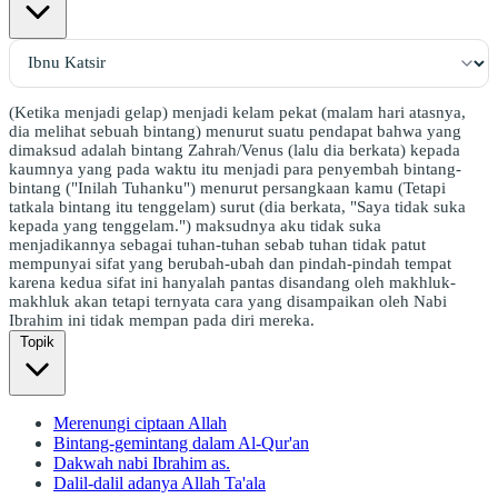
(Ketika menjadi gelap) menjadi kelam pekat (malam hari atasnya,
dia melihat sebuah bintang) menurut suatu pendapat bahwa yang
dimaksud adalah bintang Zahrah/Venus (lalu dia berkata) kepada
kaumnya yang pada waktu itu menjadi para penyembah bintang-
bintang ("Inilah Tuhanku") menurut persangkaan kamu (Tetapi
tatkala bintang itu tenggelam) surut (dia berkata, "Saya tidak suka
kepada yang tenggelam.") maksudnya aku tidak suka
menjadikannya sebagai tuhan-tuhan sebab tuhan tidak patut
mempunyai sifat yang berubah-ubah dan pindah-pindah tempat
karena kedua sifat ini hanyalah pantas disandang oleh makhluk-
makhluk akan tetapi ternyata cara yang disampaikan oleh Nabi
Ibrahim ini tidak mempan pada diri mereka.
Topik
Merenungi ciptaan Allah
Bintang-gemintang dalam Al-Qur'an
Dakwah nabi Ibrahim as.
Dalil-dalil adanya Allah Ta'ala