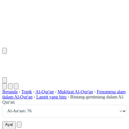
٧٦
:
ٱلْأَنْعَام
Beranda
›
Topik
›
Al-Qur'an
›
Mukjizat Al-Qur'an
›
Fenomena alam
dalam Al-Qur'an
›
Langit yang biru
›
Bintang-gemintang dalam Al-
Qur'an
Ayat