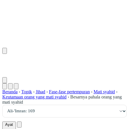
١٦٩
:
آلِ عِمْرَان
Beranda
›
Topik
›
Jihad
›
Fase-fase pertempuran
›
Mati syahid
›
Keutamaan orang yang mati syahid
›
Besarnya pahala orang yang
mati syahid
Ayat