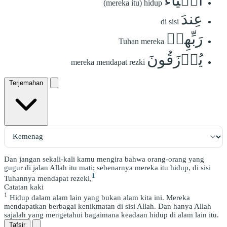
أَحۡيَآءٌ
(mereka itu) hidup
عِندَ
di sisi
رَبِّهِمۡ
Tuhan mereka
يُرۡزَقُونَ
mereka mendapat rezki
Terjemahan
Dan jangan sekali-kali kamu mengira bahwa orang-orang yang
gugur di jalan Allah itu mati; sebenarnya mereka itu hidup, di sisi
1
Tuhannya mendapat rezeki,
Catatan kaki
1
Hidup dalam alam lain yang bukan alam kita ini. Mereka
mendapatkan berbagai kenikmatan di sisi Allah. Dan hanya Allah
sajalah yang mengetahui bagaimana keadaan hidup di alam lain itu.
Tafsir