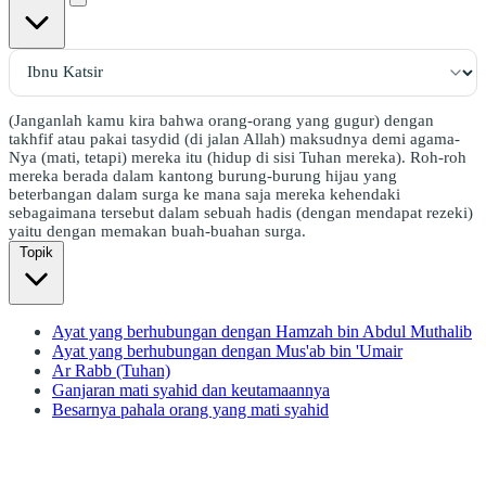
(Janganlah kamu kira bahwa orang-orang yang gugur) dengan
takhfif atau pakai tasydid (di jalan Allah) maksudnya demi agama-
Nya (mati, tetapi) mereka itu (hidup di sisi Tuhan mereka). Roh-roh
mereka berada dalam kantong burung-burung hijau yang
beterbangan dalam surga ke mana saja mereka kehendaki
sebagaimana tersebut dalam sebuah hadis (dengan mendapat rezeki)
yaitu dengan memakan buah-buahan surga.
Topik
Ayat yang berhubungan dengan Hamzah bin Abdul Muthalib
Ayat yang berhubungan dengan Mus'ab bin 'Umair
Ar Rabb (Tuhan)
Ganjaran mati syahid dan keutamaannya
Besarnya pahala orang yang mati syahid