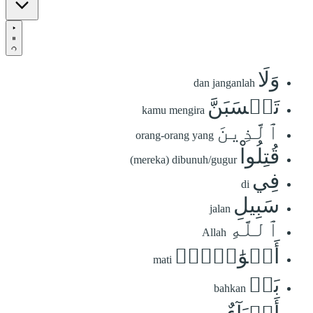
وَلَا
dan janganlah
تَحۡسَبَنَّ
kamu mengira
ٱلَّذِينَ
orang-orang yang
قُتِلُواْ
(mereka) dibunuh/gugur
فِي
di
سَبِيلِ
jalan
ٱللَّهِ
Allah
أَمۡوَٰتَۢاۚ
mati
بَلۡ
bahkan