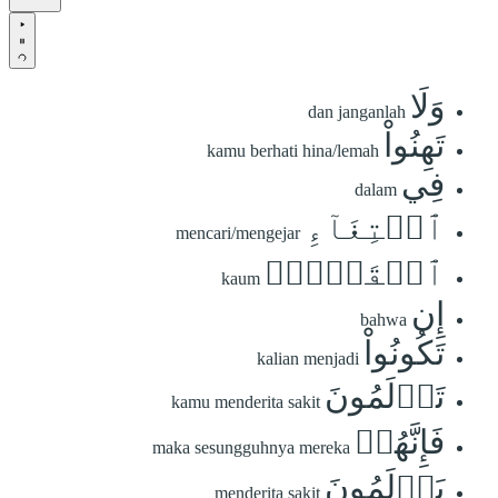
وَلَا
dan janganlah
تَهِنُواْ
kamu berhati hina/lemah
فِي
dalam
ٱبۡتِغَآءِ
mencari/mengejar
ٱلۡقَوۡمِۖ
kaum
إِن
bahwa
تَكُونُواْ
kalian menjadi
تَأۡلَمُونَ
kamu menderita sakit
فَإِنَّهُمۡ
maka sesungguhnya mereka
يَأۡلَمُونَ
menderita sakit