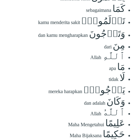
كَمَا
sebagaimana
تَأۡلَمُونَۖ
kamu menderita sakit
وَتَرۡجُونَ
dan kamu mengharapkan
مِنَ
dari
ٱللَّهِ
Allah
مَا
apa
لَا
tidak
يَرۡجُونَۗ
mereka harapkan
وَكَانَ
dan adalah
ٱللَّهُ
Allah
عَلِيمًا
Maha Mengetahui
حَكِيمًا
Maha Bijaksana