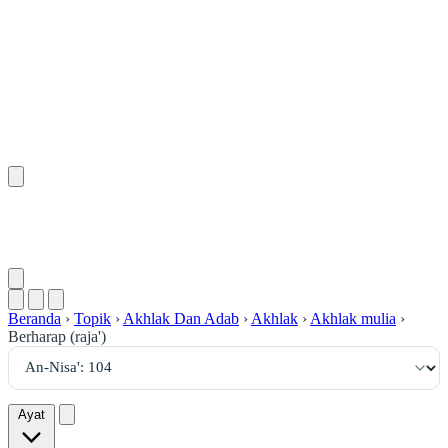
١٠٤
:
ٱلنِّسَاء
Beranda
›
Topik
›
Akhlak Dan Adab
›
Akhlak
›
Akhlak mulia
›
Berharap (raja')
Ayat