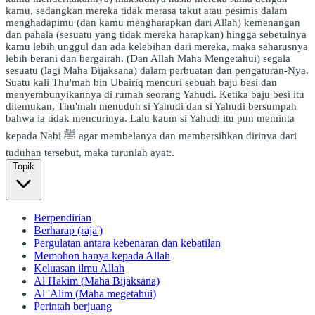
kamu, sedangkan mereka tidak merasa takut atau pesimis dalam
menghadapimu (dan kamu mengharapkan dari Allah) kemenangan
dan pahala (sesuatu yang tidak mereka harapkan) hingga sebetulnya
kamu lebih unggul dan ada kelebihan dari mereka, maka seharusnya
lebih berani dan bergairah. (Dan Allah Maha Mengetahui) segala
sesuatu (lagi Maha Bijaksana) dalam perbuatan dan pengaturan-Nya.
Suatu kali Thu'mah bin Ubairiq mencuri sebuah baju besi dan
menyembunyikannya di rumah seorang Yahudi. Ketika baju besi itu
ditemukan, Thu'mah menuduh si Yahudi dan si Yahudi bersumpah
bahwa ia tidak mencurinya. Lalu kaum si Yahudi itu pun meminta
kepada Nabi ﷺ agar membelanya dan membersihkan dirinya dari
tuduhan tersebut, maka turunlah ayat:.
Topik
Berpendirian
Berharap (raja')
Pergulatan antara kebenaran dan kebatilan
Memohon hanya kepada Allah
Keluasan ilmu Allah
Al Hakim (Maha Bijaksana)
Al 'Alim (Maha megetahui)
Perintah berjuang