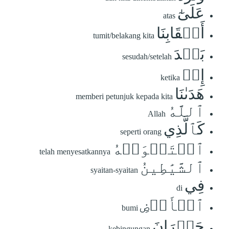
عَلَىٰٓ
atas
أَعۡقَابِنَا
tumit/belakang kita
بَعۡدَ
sesudah/setelah
إِذۡ
ketika
هَدَىٰنَا
memberi petunjuk kepada kita
ٱللَّهُ
Allah
كَٱلَّذِي
seperti orang
ٱسۡتَهۡوَتۡهُ
telah menyesatkannya
ٱلشَّيَٰطِينُ
syaitan-syaitan
فِي
di
ٱلۡأَرۡضِ
bumi
حَيۡرَانَ
kebingungan