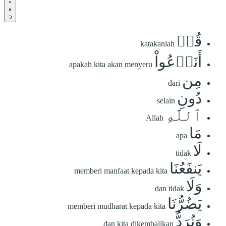
قُلۡ
katakanlah
أَنَدۡعُواْ
apakah kita akan menyeru
مِن
dari
دُونِ
selain
ٱللَّهِ
Allah
مَا
apa
لَا
tidak
يَنفَعُنَا
memberi manfaat kepada kita
وَلَا
dan tidak
يَضُرُّنَا
memberi mudharat kepada kita
وَنُرَدُّ
dan kita dikembalikan