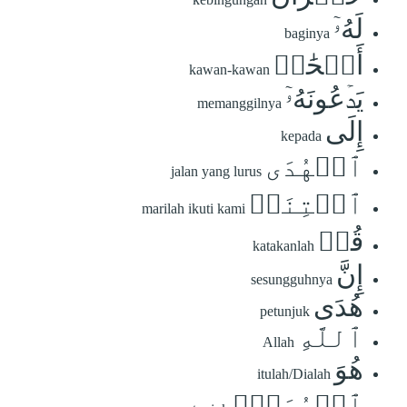
لَهُۥٓ
baginya
أَصۡحَٰبٞ
kawan-kawan
يَدۡعُونَهُۥٓ
memanggilnya
إِلَى
kepada
ٱلۡهُدَى
jalan yang lurus
ٱئۡتِنَاۗ
marilah ikuti kami
قُلۡ
katakanlah
إِنَّ
sesungguhnya
هُدَى
petunjuk
ٱللَّهِ
Allah
هُوَ
itulah/Dialah
ٱلۡهُدَىٰۖ