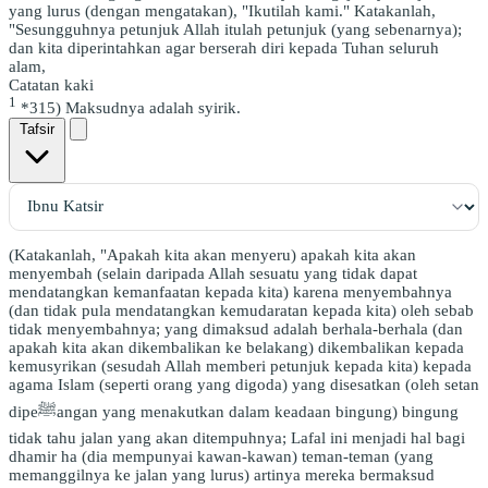
yang lurus (dengan mengatakan), "Ikutilah kami." Katakanlah,
"Sesungguhnya petunjuk Allah itulah petunjuk (yang sebenarnya);
dan kita diperintahkan agar berserah diri kepada Tuhan seluruh
alam,
Catatan kaki
1
*315) Maksudnya adalah syirik.
Tafsir
(Katakanlah, "Apakah kita akan menyeru) apakah kita akan
menyembah (selain daripada Allah sesuatu yang tidak dapat
mendatangkan kemanfaatan kepada kita) karena menyembahnya
(dan tidak pula mendatangkan kemudaratan kepada kita) oleh sebab
tidak menyembahnya; yang dimaksud adalah berhala-berhala (dan
apakah kita akan dikembalikan ke belakang) dikembalikan kepada
kemusyrikan (sesudah Allah memberi petunjuk kepada kita) kepada
agama Islam (seperti orang yang digoda) yang disesatkan (oleh setan
dipeﷺangan yang menakutkan dalam keadaan bingung) bingung
tidak tahu jalan yang akan ditempuhnya; Lafal ini menjadi hal bagi
dhamir ha (dia mempunyai kawan-kawan) teman-teman (yang
memanggilnya ke jalan yang lurus) artinya mereka bermaksud