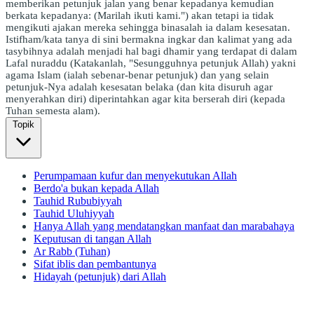
memberikan petunjuk jalan yang benar kepadanya kemudian
berkata kepadanya: (Marilah ikuti kami.") akan tetapi ia tidak
mengikuti ajakan mereka sehingga binasalah ia dalam kesesatan.
Istifham/kata tanya di sini bermakna ingkar dan kalimat yang ada
tasybihnya adalah menjadi hal bagi dhamir yang terdapat di dalam
Lafal nuraddu (Katakanlah, "Sesungguhnya petunjuk Allah) yakni
agama Islam (ialah sebenar-benar petunjuk) dan yang selain
petunjuk-Nya adalah kesesatan belaka (dan kita disuruh agar
menyerahkan diri) diperintahkan agar kita berserah diri (kepada
Tuhan semesta alam).
Topik
Perumpamaan kufur dan menyekutukan Allah
Berdo'a bukan kepada Allah
Tauhid Rububiyyah
Tauhid Uluhiyyah
Hanya Allah yang mendatangkan manfaat dan marabahaya
Keputusan di tangan Allah
Ar Rabb (Tuhan)
Sifat iblis dan pembantunya
Hidayah (petunjuk) dari Allah