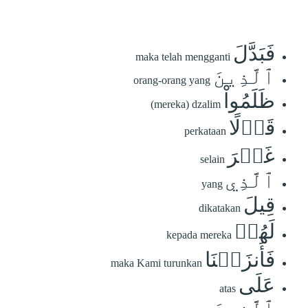
فَبَدَّلَ
maka telah mengganti
ٱلَّذِينَ
orang-orang yang
ظَلَمُواْ
(mereka) dzalim
قَوۡلًا
perkataan
غَيۡرَ
selain
ٱلَّذِي
yang
قِيلَ
dikatakan
لَهُمۡ
kepada mereka
فَأَنزَلۡنَا
maka Kami turunkan
عَلَى
atas