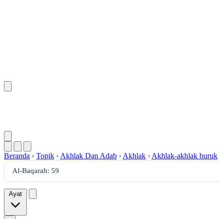
Beranda
›
Topik
›
Akhlak Dan Adab
›
Akhlak
›
Akhlak-akhlak buruk
Ayat