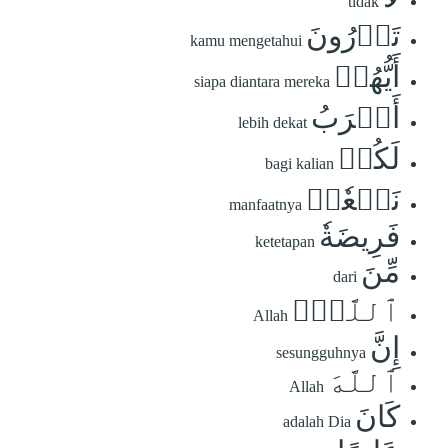
tidak
تَدۡرُونَ
kamu mengetahui
أَيُّهُمۡ
siapa diantara mereka
أَقۡرَبُ
lebih dekat
لَكُمۡ
bagi kalian
نَفۡعٗاۚ
manfaatnya
فَرِيضَةٗ
ketetapan
مِّنَ
dari
ٱللَّهِۗ
Allah
إِنَّ
sesungguhnya
ٱللَّهَ
Allah
كَانَ
adalah Dia