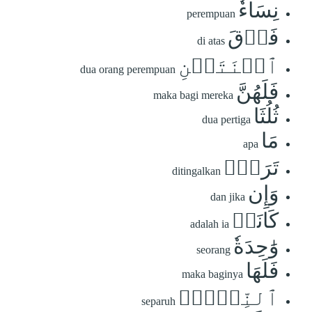
نِسَآءٗ
perempuan
فَوۡقَ
di atas
ٱثۡنَتَيۡنِ
dua orang perempuan
فَلَهُنَّ
maka bagi mereka
ثُلُثَا
dua pertiga
مَا
apa
تَرَكَۖ
ditingalkan
وَإِن
dan jika
كَانَتۡ
adalah ia
وَٰحِدَةٗ
seorang
فَلَهَا
maka baginya
ٱلنِّصۡفُۚ
separuh