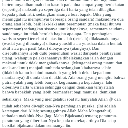
bertemunya dhammah dan kasrah pada dua tempat yang berdekatan
(sepertiga) maksudnya sepertiga dari harta yang telah dibagikan
kepada pihak istri, sedangkan sisanya buat bapak. (Jika yang
meninggal itu mempunyai beberapa orang saudara) maksudnya dua
orang atau lebih, baik laki-laki atau perempuan (maka bagi ibunya
seperenam) sedangkan sisanya untuk bapaknya, sementara saudara-
saudaranya itu tidak beroleh bagian apa-apa. Dan pembagian
warisan seperti tersebut di atas itu ialah (setelah) dilaksanakannya
(wasiat yang dibuatnya) dibaca yuushii atau yuushaa dalam bentuk
aktif atau pun pasif (atau) dibayarnya (utangnya). Dan
disebutkannya lebih dulu pemenuhan wasiat daripada pembayaran
utang, walaupun pelaksanaannya dibelakangkan ialah dengan
maksud untuk tidak mengabaikannya. (Mengenai orang tuamu dan
anak-anakmu) menjadi mubtada sedangkan khabarnya ialah:
(tidaklah kamu ketahui manakah yang lebih dekat kepadamu
manfaatnya) di dunia dan di akhirat. Ada orang yang mengira bahwa
putranyalah yang lebih banyak kegunaannya kepadanya, lalu
diberinya harta warisan sehingga dengan demikian ternyatalah
bahwa bapaklah yang lebih bermanfaat bagi manusia, demikian
sebaliknya. Maka yang mengetahui soal itu hanyalah Allah ﷻ dan
itulah sebabnya diwajibkan-Nya pembagian pusaka. (Ini adalah
ketetapan dari Allah; sesungguhnya Allah Maha Mengetahui)
terhadap makhluk-Nya (lagi Maha Bijaksana) tentang peraturan-
peraturan yang diberikan-Nya kepada mereka; artinya Dia tetap
bersifat bijaksana dalam semuanya itu.