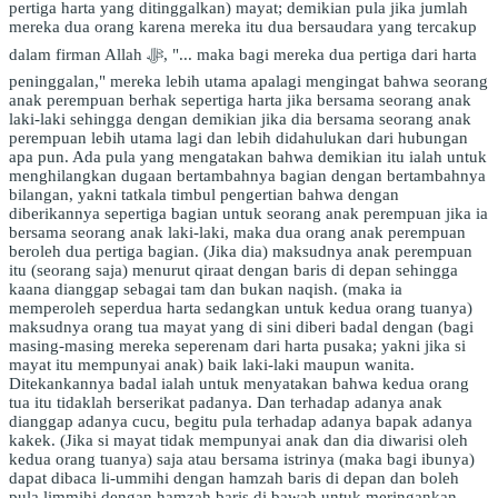
pertiga harta yang ditinggalkan) mayat; demikian pula jika jumlah
mereka dua orang karena mereka itu dua bersaudara yang tercakup
dalam firman Allah ﷻ, "... maka bagi mereka dua pertiga dari harta
peninggalan," mereka lebih utama apalagi mengingat bahwa seorang
anak perempuan berhak sepertiga harta jika bersama seorang anak
laki-laki sehingga dengan demikian jika dia bersama seorang anak
perempuan lebih utama lagi dan lebih didahulukan dari hubungan
apa pun. Ada pula yang mengatakan bahwa demikian itu ialah untuk
menghilangkan dugaan bertambahnya bagian dengan bertambahnya
bilangan, yakni tatkala timbul pengertian bahwa dengan
diberikannya sepertiga bagian untuk seorang anak perempuan jika ia
bersama seorang anak laki-laki, maka dua orang anak perempuan
beroleh dua pertiga bagian. (Jika dia) maksudnya anak perempuan
itu (seorang saja) menurut qiraat dengan baris di depan sehingga
kaana dianggap sebagai tam dan bukan naqish. (maka ia
memperoleh seperdua harta sedangkan untuk kedua orang tuanya)
maksudnya orang tua mayat yang di sini diberi badal dengan (bagi
masing-masing mereka seperenam dari harta pusaka; yakni jika si
mayat itu mempunyai anak) baik laki-laki maupun wanita.
Ditekankannya badal ialah untuk menyatakan bahwa kedua orang
tua itu tidaklah berserikat padanya. Dan terhadap adanya anak
dianggap adanya cucu, begitu pula terhadap adanya bapak adanya
kakek. (Jika si mayat tidak mempunyai anak dan dia diwarisi oleh
kedua orang tuanya) saja atau bersama istrinya (maka bagi ibunya)
dapat dibaca li-ummihi dengan hamzah baris di depan dan boleh
pula limmihi dengan hamzah baris di bawah untuk meringankan