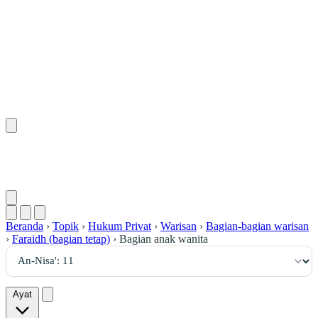
١١
:
ٱلنِّسَاء
Beranda
›
Topik
›
Hukum Privat
›
Warisan
›
Bagian-bagian warisan
›
Faraidh (bagian tetap)
›
Bagian anak wanita
Ayat