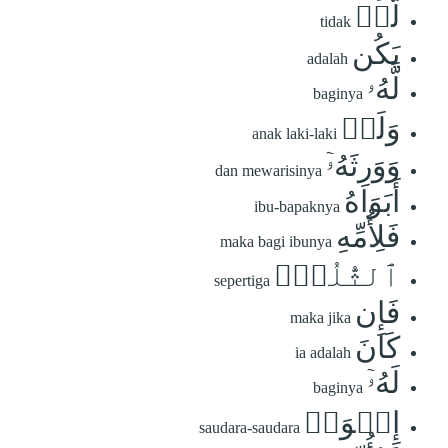
لَّمۡ
tidak
يَكُن
adalah
لَّهُۥ
baginya
وَلَدٞ
anak laki-laki
وَوَرِثَهُۥٓ
dan mewarisinya
أَبَوَاهُ
ibu-bapaknya
فَلِأُمِّهِ
maka bagi ibunya
ٱلثُّلُثُۚ
sepertiga
فَإِن
maka jika
كَانَ
ia adalah
لَهُۥٓ
baginya
إِخۡوَةٞ
saudara-saudara