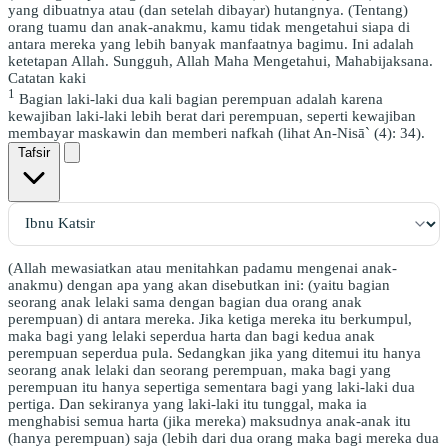
yang dibuatnya atau (dan setelah dibayar) hutangnya. (Tentang)
orang tuamu dan anak-anakmu, kamu tidak mengetahui siapa di
antara mereka yang lebih banyak manfaatnya bagimu. Ini adalah
ketetapan Allah. Sungguh, Allah Maha Mengetahui, Mahabijaksana.
Catatan kaki
1
Bagian laki-laki dua kali bagian perempuan adalah karena
kewajiban laki-laki lebih berat dari perempuan, seperti kewajiban
membayar maskawin dan memberi nafkah (lihat An-Nisā` (4): 34).
Tafsir
(Allah mewasiatkan atau menitahkan padamu mengenai anak-
anakmu) dengan apa yang akan disebutkan ini: (yaitu bagian
seorang anak lelaki sama dengan bagian dua orang anak
perempuan) di antara mereka. Jika ketiga mereka itu berkumpul,
maka bagi yang lelaki seperdua harta dan bagi kedua anak
perempuan seperdua pula. Sedangkan jika yang ditemui itu hanya
seorang anak lelaki dan seorang perempuan, maka bagi yang
perempuan itu hanya sepertiga sementara bagi yang laki-laki dua
pertiga. Dan sekiranya yang laki-laki itu tunggal, maka ia
menghabisi semua harta (jika mereka) maksudnya anak-anak itu
(hanya perempuan) saja (lebih dari dua orang maka bagi mereka dua