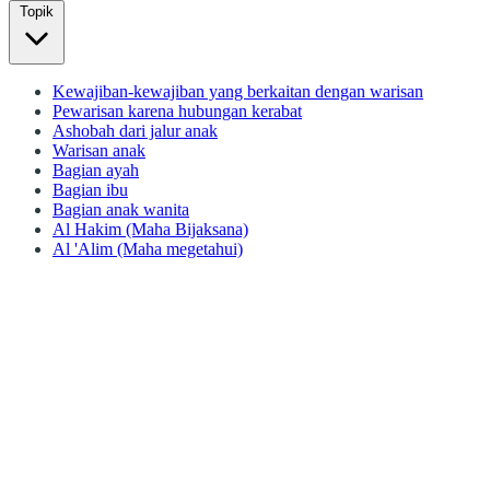
Topik
Kewajiban-kewajiban yang berkaitan dengan warisan
Pewarisan karena hubungan kerabat
Ashobah dari jalur anak
Warisan anak
Bagian ayah
Bagian ibu
Bagian anak wanita
Al Hakim (Maha Bijaksana)
Al 'Alim (Maha megetahui)