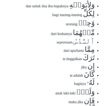
وَلِأَبَوَيۡهِ
dan untuk dua ibu-bapaknya
لِكُلِّ
bagi masing-masing
وَٰحِدٖ
seorang
مِّنۡهُمَا
dari keduanya
ٱلسُّدُسُ
seperenam
مِمَّا
dari apa/harta
تَرَكَ
ia tinggalkan
إِن
jika
كَانَ
ia adalah
لَهُۥ
baginya
وَلَدٞۚ
anak laki-laki
فَإِن
maka jika