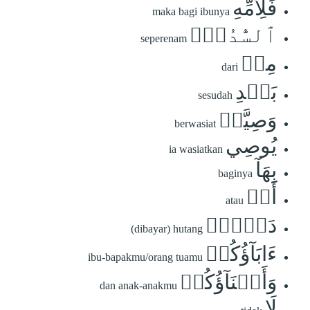
فَلِأُمِّهِ
maka bagi ibunya
ٱلسُّدُسُۚ
seperenam
مِنۢ
dari
بَعۡدِ
sesudah
وَصِيَّةٖ
berwasiat
يُوصِي
ia wasiatkan
بِهَآ
baginya
أَوۡ
atau
دَيۡنٍۗ
(dibayar) hutang
ءَابَآؤُكُمۡ
ibu-bapakmu/orang tuamu
وَأَبۡنَآؤُكُمۡ
dan anak-anakmu
لَا