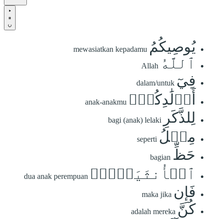
يُوصِيكُمُ
mewasiatkan kepadamu
ٱللَّهُ
Allah
فِيٓ
dalam/untuk
أَوۡلَٰدِكُمۡۖ
anak-anakmu
لِلذَّكَرِ
bagi (anak) lelaki
مِثۡلُ
seperti
حَظِّ
bagian
ٱلۡأُنثَيَيۡنِۚ
dua anak perempuan
فَإِن
maka jika
كُنَّ
adalah mereka