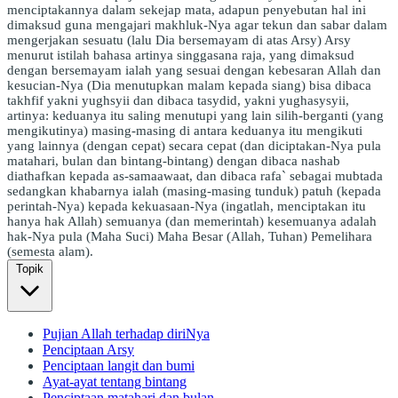
menciptakannya dalam sekejap mata, adapun penyebutan hal ini
dimaksud guna mengajari makhluk-Nya agar tekun dan sabar dalam
mengerjakan sesuatu (lalu Dia bersemayam di atas Arsy) Arsy
menurut istilah bahasa artinya singgasana raja, yang dimaksud
dengan bersemayam ialah yang sesuai dengan kebesaran Allah dan
kesucian-Nya (Dia menutupkan malam kepada siang) bisa dibaca
takhfif yakni yughsyii dan dibaca tasydid, yakni yughasysyii,
artinya: keduanya itu saling menutupi yang lain silih-berganti (yang
mengikutinya) masing-masing di antara keduanya itu mengikuti
yang lainnya (dengan cepat) secara cepat (dan diciptakan-Nya pula
matahari, bulan dan bintang-bintang) dengan dibaca nashab
diathafkan kepada as-samaawaat, dan dibaca rafa` sebagai mubtada
sedangkan khabarnya ialah (masing-masing tunduk) patuh (kepada
perintah-Nya) kepada kekuasaan-Nya (ingatlah, menciptakan itu
hanya hak Allah) semuanya (dan memerintah) kesemuanya adalah
hak-Nya pula (Maha Suci) Maha Besar (Allah, Tuhan) Pemelihara
(semesta alam).
Topik
Pujian Allah terhadap diriNya
Penciptaan Arsy
Penciptaan langit dan bumi
Ayat-ayat tentang bintang
Penciptaan matahari dan bulan