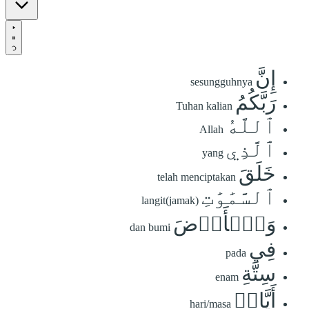
إِنَّ
sesungguhnya
رَبَّكُمُ
Tuhan kalian
ٱللَّهُ
Allah
ٱلَّذِي
yang
خَلَقَ
telah menciptakan
ٱلسَّمَٰوَٰتِ
langit(jamak)
وَٱلۡأَرۡضَ
dan bumi
فِي
pada
سِتَّةِ
enam
أَيَّامٖ
hari/masa