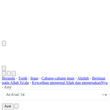
٥٤
:
ٱلْأَعْرَاف
Beranda
›
Topik
›
Iman
›
Cabang-cabang iman
›
Akidah
›
Beriman
pada Allah Ta'ala
›
Kewajiban mengenal Allah dan mengesakanNya
›
Arsy
Ayat