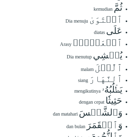
ثُمَّ
kemudian
ٱسۡتَوَىٰ
Dia menuju
عَلَى
diatas
ٱلۡعَرۡشِۖ
Arasy
يُغۡشِي
Dia menutup
ٱلَّيۡلَ
malam
ٱلنَّهَارَ
siang
يَطۡلُبُهُۥ
mengikutinya
حَثِيثٗا
dengan cepat
وَٱلشَّمۡسَ
dan matahari
وَٱلۡقَمَرَ
dan bulan
وَٱلنُّجُومَ