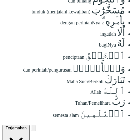
dan bintang
مُسَخَّرَٰتِ
tunduk (menjalani kewajiban)
بِأَمۡرِهِۦٓۗ
dengan perintahNya
أَلَا
ingatlah
لَهُ
bagiNya
ٱلۡخَلۡقُ
penciptaan
وَٱلۡأَمۡرُۗ
dan perintah/pengurusan
تَبَارَكَ
Maha Suci/Berkah
ٱللَّهُ
Allah
رَبُّ
Tuhan/Pemelihara
ٱلۡعَٰلَمِينَ
semesta alam
Terjemahan