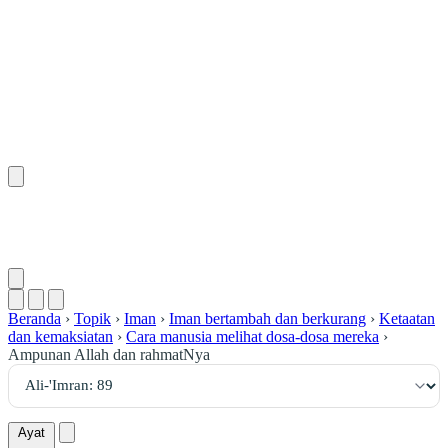
٨٩
:
آلِ عِمْرَان
Beranda
›
Topik
›
Iman
›
Iman bertambah dan berkurang
›
Ketaatan
dan kemaksiatan
›
Cara manusia melihat dosa-dosa mereka
›
Ampunan Allah dan rahmatNya
Ayat