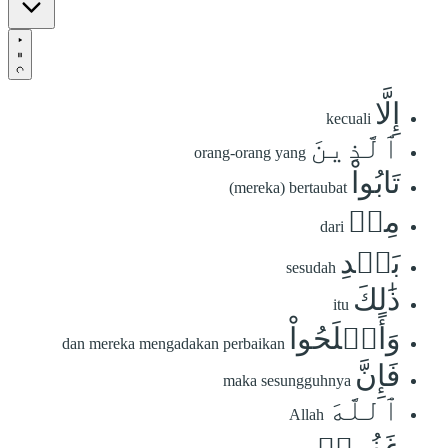
إِلَّا
kecuali
ٱلَّذِينَ
orang-orang yang
تَابُواْ
(mereka) bertaubat
مِنۢ
dari
بَعۡدِ
sesudah
ذَٰلِكَ
itu
وَأَصۡلَحُواْ
dan mereka mengadakan perbaikan
فَإِنَّ
maka sesungguhnya
ٱللَّهَ
Allah