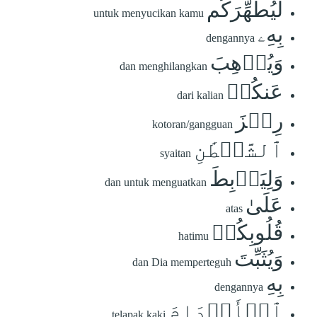
لِّيُطَهِّرَكُم
untuk menyucikan kamu
بِهِۦ
dengannya
وَيُذۡهِبَ
dan menghilangkan
عَنكُمۡ
dari kalian
رِجۡزَ
kotoran/gangguan
ٱلشَّيۡطَٰنِ
syaitan
وَلِيَرۡبِطَ
dan untuk menguatkan
عَلَىٰ
atas
قُلُوبِكُمۡ
hatimu
وَيُثَبِّتَ
dan Dia memperteguh
بِهِ
dengannya
ٱلۡأَقۡدَامَ
telapak kaki