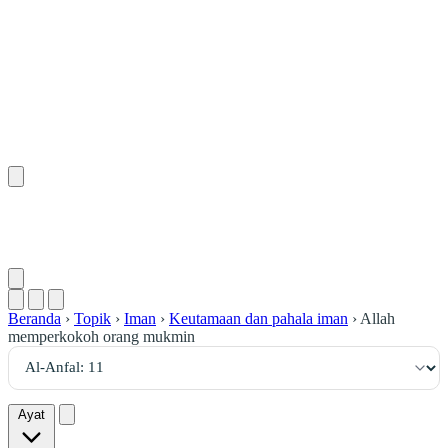
١١
:
ٱلْأَنْفَال
Beranda
›
Topik
›
Iman
›
Keutamaan dan pahala iman
›
Allah
memperkokoh orang mukmin
Ayat