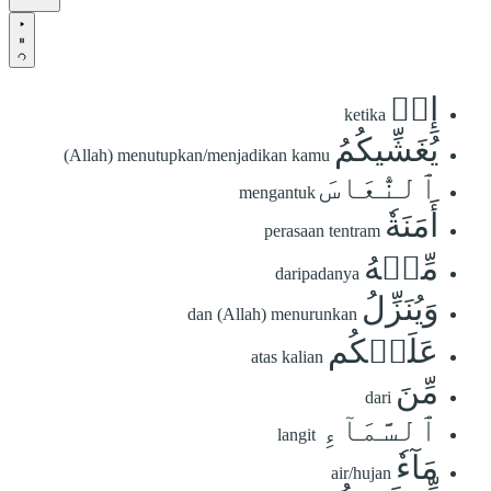
إِذۡ
ketika
يُغَشِّيكُمُ
(Allah) menutupkan/menjadikan kamu
ٱلنُّعَاسَ
mengantuk
أَمَنَةٗ
perasaan tentram
مِّنۡهُ
daripadanya
وَيُنَزِّلُ
dan (Allah) menurunkan
عَلَيۡكُم
atas kalian
مِّنَ
dari
ٱلسَّمَآءِ
langit
مَآءٗ
air/hujan