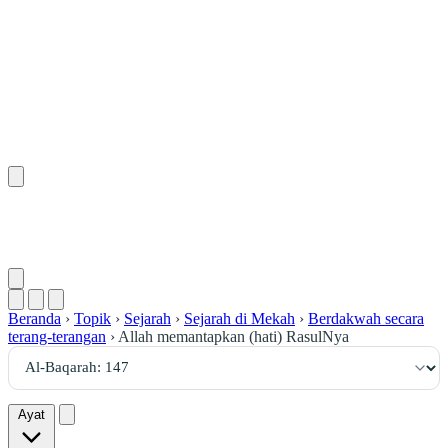
١٤٧
:
ٱلْبَقَرَة
Beranda
›
Topik
›
Sejarah
›
Sejarah di Mekah
›
Berdakwah secara
terang-terangan
›
Allah memantapkan (hati) RasulNya
Ayat