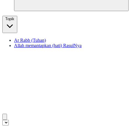
Topik
Ar Rabb (Tuhan)
Allah memantapkan (hati) RasulNya