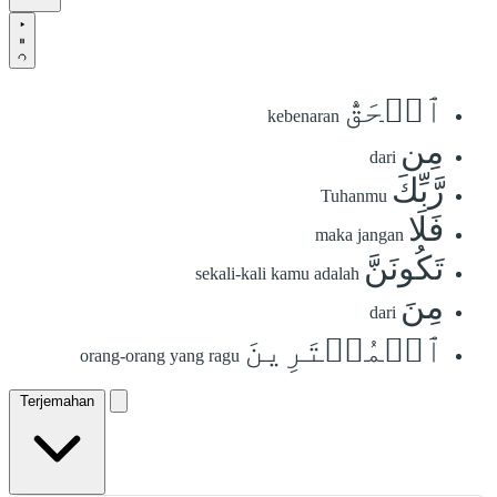
ٱلۡحَقُّ
kebenaran
مِن
dari
رَّبِّكَ
Tuhanmu
فَلَا
maka jangan
تَكُونَنَّ
sekali-kali kamu adalah
مِنَ
dari
ٱلۡمُمۡتَرِينَ
orang-orang yang ragu
Terjemahan