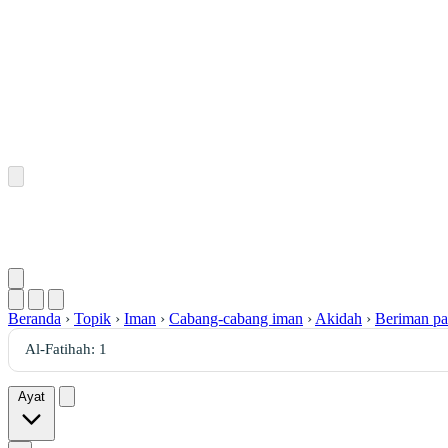
Beranda
›
Topik
›
Iman
›
Cabang-cabang iman
›
Akidah
›
Beriman pa
Ayat