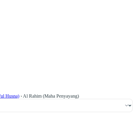
١
:
ٱلْفَاتِحَة
ul Husna)
›
Al Rahim (Maha Penyayang)