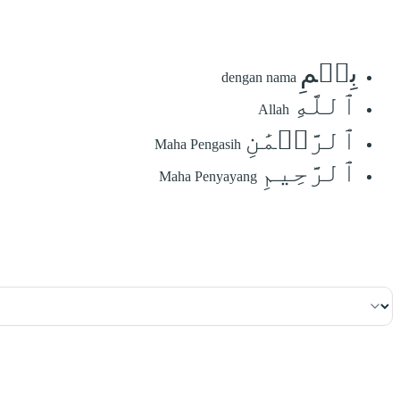
بِسۡمِ
dengan nama
ٱللَّهِ
Allah
ٱلرَّحۡمَٰنِ
Maha Pengasih
ٱلرَّحِيمِ
Maha Penyayang