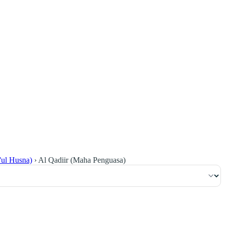
٢٠
:
ٱلْبَقَرَة
ul Husna)
›
Al Qadiir (Maha Penguasa)