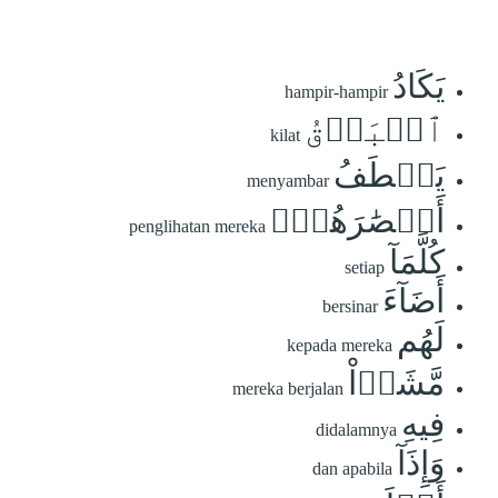
يَكَادُ
hampir-hampir
ٱلۡبَرۡقُ
kilat
يَخۡطَفُ
menyambar
أَبۡصَٰرَهُمۡۖ
penglihatan mereka
كُلَّمَآ
setiap
أَضَآءَ
bersinar
لَهُم
kepada mereka
مَّشَوۡاْ
mereka berjalan
فِيهِ
didalamnya
وَإِذَآ
dan apabila