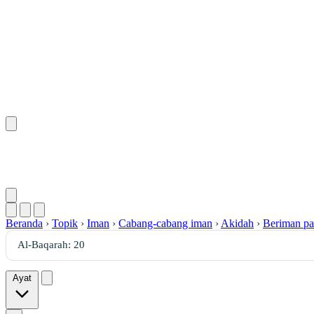
Beranda
›
Topik
›
Iman
›
Cabang-cabang iman
›
Akidah
›
Beriman pa
Ayat