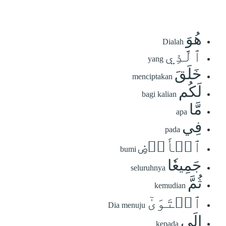
هُوَ
Dialah
ٱلَّذِي
yang
خَلَقَ
menciptakan
لَكُم
bagi kalian
مَّا
apa
فِي
pada
ٱلۡأَرۡضِ
bumi
جَمِيعٗا
seluruhnya
ثُمَّ
kemudian
ٱسۡتَوَىٰٓ
Dia menuju
إِلَى
kepada