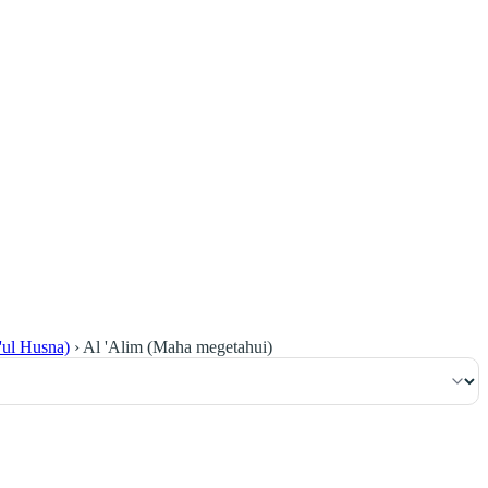
٢٩
:
ٱلْبَقَرَة
ul Husna)
›
Al 'Alim (Maha megetahui)