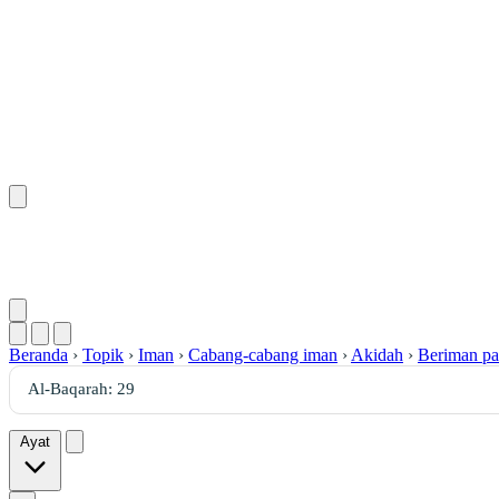
Beranda
›
Topik
›
Iman
›
Cabang-cabang iman
›
Akidah
›
Beriman pa
Ayat