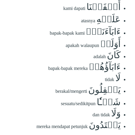
أَلۡفَيۡنَا
kami dapati
عَلَيۡهِ
atasnya
ءَابَآءَنَآۚ
bapak-bapak kami
أَوَلَوۡ
apakah walaupun
كَانَ
adalah
ءَابَآؤُهُمۡ
bapak-bapak mereka
لَا
tidak
يَعۡقِلُونَ
berakal/mengerti
شَيۡـٔٗا
sesuatu/sedikitpun
وَلَا
dan tidak
يَهۡتَدُونَ
mereka mendapat petunjuk