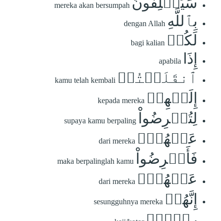
سَيَحۡلِفُونَ
mereka akan bersumpah
بِٱللَّهِ
dengan Allah
لَكُمۡ
bagi kalian
إِذَا
apabila
ٱنقَلَبۡتُمۡ
kamu telah kembali
إِلَيۡهِمۡ
kepada mereka
لِتُعۡرِضُواْ
supaya kamu berpaling
عَنۡهُمۡۖ
dari mereka
فَأَعۡرِضُواْ
maka berpalinglah kamu
عَنۡهُمۡۖ
dari mereka
إِنَّهُمۡ
sesungguhnya mereka
رِجۡسٞۖ