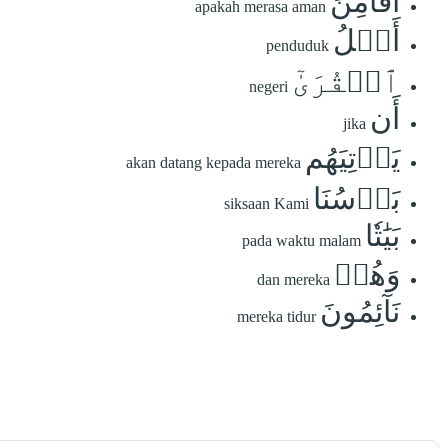
أَفَأَمِنَ
apakah merasa aman
أَهۡلُ
penduduk
ٱلۡقُرَىٰٓ
negeri
أَن
jika
يَأۡتِيَهُم
akan datang kepada mereka
بَأۡسُنَا
siksaan Kami
بَيَٰتٗا
pada waktu malam
وَهُمۡ
dan mereka
نَآئِمُونَ
mereka tidur