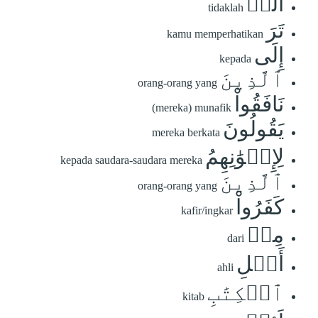
أَلَمۡ
tidaklah
تَرَ
kamu memperhatikan
إِلَى
kepada
ٱلَّذِينَ
orang-orang yang
نَافَقُواْ
(mereka) munafik
يَقُولُونَ
mereka berkata
لِإِخۡوَٰنِهِمُ
kepada saudara-saudara mereka
ٱلَّذِينَ
orang-orang yang
كَفَرُواْ
kafir/ingkar
مِنۡ
dari
أَهۡلِ
ahli
ٱلۡكِتَٰبِ
kitab