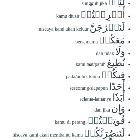
لَئِنۡ
sungguh jika
أُخۡرِجۡتُمۡ
kamu diusir
لَنَخۡرُجَنَّ
niscaya kami akan keluar
مَعَكُمۡ
bersamamu
وَلَا
dan tidak
نُطِيعُ
kami taat/patuh
فِيكُمۡ
pada/untuk kamu
أَحَدًا
seseorang/siapapun
أَبَدٗا
selama-lamanya
وَإِن
dan jika
قُوتِلۡتُمۡ
kamu di perangi
لَنَنصُرَنَّكُمۡ
niscaya kami akan membantu kamu