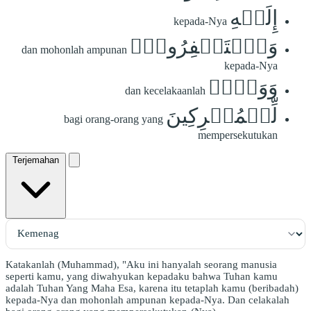
إِلَيۡهِ
kepada-Nya
وَٱسۡتَغۡفِرُوهُۗ
dan mohonlah ampunan
kepada-Nya
وَوَيۡلٞ
dan kecelakaanlah
لِّلۡمُشۡرِكِينَ
bagi orang-orang yang
mempersekutukan
Terjemahan
Katakanlah (Muhammad), "Aku ini hanyalah seorang manusia
seperti kamu, yang diwahyukan kepadaku bahwa Tuhan kamu
adalah Tuhan Yang Maha Esa, karena itu tetaplah kamu (beribadah)
kepada-Nya dan mohonlah ampunan kepada-Nya. Dan celakalah