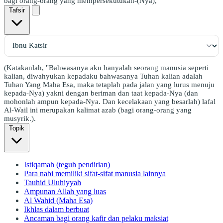
bagi orang-orang yang mempersekutukan-(Nya),
Tafsir
(Katakanlah, "Bahwasanya aku hanyalah seorang manusia seperti
kalian, diwahyukan kepadaku bahwasanya Tuhan kalian adalah
Tuhan Yang Maha Esa, maka tetaplah pada jalan yang lurus menuju
kepada-Nya) yakni dengan beriman dan taat kepada-Nya (dan
mohonlah ampun kepada-Nya. Dan kecelakaan yang besarlah) lafal
Al-Wail ini merupakan kalimat azab (bagi orang-orang yang
musyrik.).
Topik
Istiqamah (teguh pendirian)
Para nabi memiliki sifat-sifat manusia lainnya
Tauhid Uluhiyyah
Ampunan Allah yang luas
Al Wahid (Maha Esa)
Ikhlas dalam berbuat
Ancaman bagi orang kafir dan pelaku maksiat