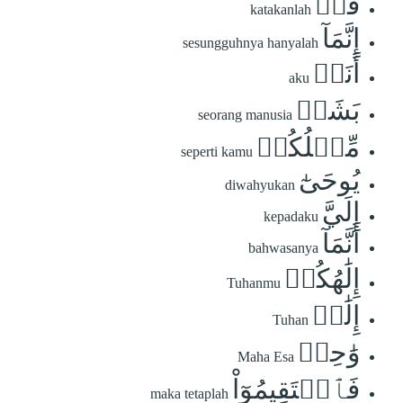
قُلۡ
katakanlah
إِنَّمَآ
sesungguhnya hanyalah
أَنَا۠
aku
بَشَرٞ
seorang manusia
مِّثۡلُكُمۡ
seperti kamu
يُوحَىٰٓ
diwahyukan
إِلَيَّ
kepadaku
أَنَّمَآ
bahwasanya
إِلَٰهُكُمۡ
Tuhanmu
إِلَٰهٞ
Tuhan
وَٰحِدٞ
Maha Esa
فَٱسۡتَقِيمُوٓاْ
maka tetaplah