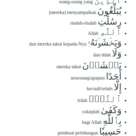
ٱلَّذِينَ
orang-orang yang
يُبَلِّغُونَ
(mereka) menyampaikan
رِسَٰلَٰتِ
risalah-risalah
ٱللَّهِ
Allah
وَيَخۡشَوۡنَهُۥ
dan mereka takut kepada-Nya
وَلَا
dan tidak
يَخۡشَوۡنَ
mereka takut
أَحَدًا
seseorang/apapun
إِلَّا
kecuali/selain
ٱللَّهَۗ
Allah
وَكَفَىٰ
cukuplah
بِٱللَّهِ
bagi Allah
حَسِيبٗا
pembuat perhitungan