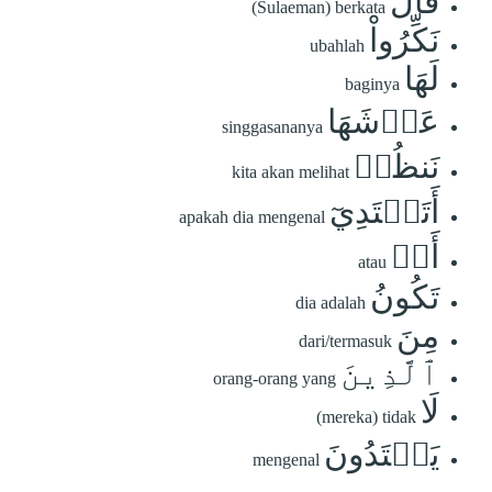
قَالَ
(Sulaeman) berkata
نَكِّرُواْ
ubahlah
لَهَا
baginya
عَرۡشَهَا
singgasananya
نَنظُرۡ
kita akan melihat
أَتَهۡتَدِيٓ
apakah dia mengenal
أَمۡ
atau
تَكُونُ
dia adalah
مِنَ
dari/termasuk
ٱلَّذِينَ
orang-orang yang
لَا
(mereka) tidak
يَهۡتَدُونَ
mengenal