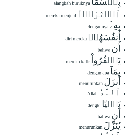
بِئۡسَمَا
alangkah buruknya
ٱشۡتَرَوۡاْ
mereka menjual
بِهِۦٓ
dengannya
أَنفُسَهُمۡ
diri mereka
أَن
bahwa
يَكۡفُرُواْ
mereka kafir
بِمَآ
dengan apa
أَنزَلَ
menurunkan
ٱللَّهُ
Allah
بَغۡيًا
dengki
أَن
bahwa
يُنَزِّلَ
menurunkan