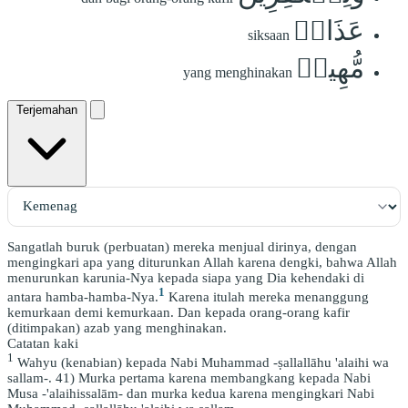
عَذَابٞ
siksaan
مُّهِينٞ
yang menghinakan
Terjemahan
Sangatlah buruk (perbuatan) mereka menjual dirinya, dengan
mengingkari apa yang diturunkan Allah karena dengki, bahwa Allah
menurunkan karunia-Nya kepada siapa yang Dia kehendaki di
1
antara hamba-hamba-Nya.
Karena itulah mereka menanggung
kemurkaan demi kemurkaan. Dan kepada orang-orang kafir
(ditimpakan) azab yang menghinakan.
Catatan kaki
1
Wahyu (kenabian) kepada Nabi Muhammad -ṣallallāhu 'alaihi wa
sallam-. 41) Murka pertama karena membangkang kepada Nabi
Musa -'alaihissalām- dan murka kedua karena mengingkari Nabi