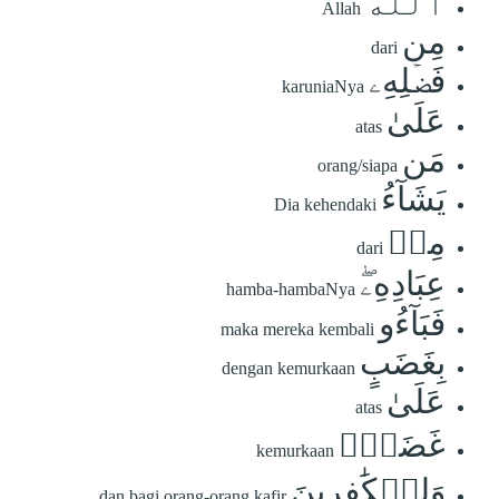
ٱللَّهُ
Allah
مِن
dari
فَضۡلِهِۦ
karuniaNya
عَلَىٰ
atas
مَن
orang/siapa
يَشَآءُ
Dia kehendaki
مِنۡ
dari
عِبَادِهِۦۖ
hamba-hambaNya
فَبَآءُو
maka mereka kembali
بِغَضَبٍ
dengan kemurkaan
عَلَىٰ
atas
غَضَبٖۚ
kemurkaan
وَلِلۡكَٰفِرِينَ
dan bagi orang-orang kafir