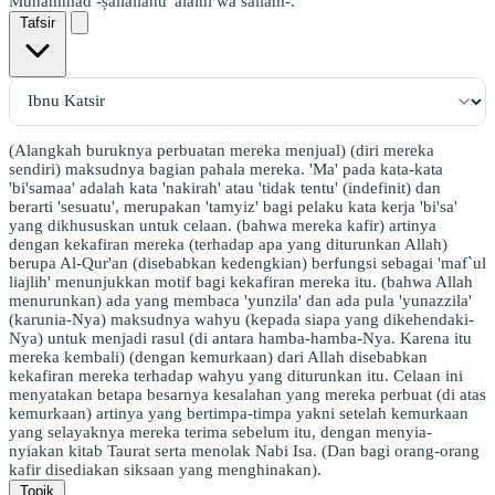
Muhammad -ṣallallāhu 'alaihi wa sallam-.
Tafsir
(Alangkah buruknya perbuatan mereka menjual) (diri mereka
sendiri) maksudnya bagian pahala mereka. 'Ma' pada kata-kata
'bi'samaa' adalah kata 'nakirah' atau 'tidak tentu' (indefinit) dan
berarti 'sesuatu', merupakan 'tamyiz' bagi pelaku kata kerja 'bi'sa'
yang dikhususkan untuk celaan. (bahwa mereka kafir) artinya
dengan kekafiran mereka (terhadap apa yang diturunkan Allah)
berupa Al-Qur'an (disebabkan kedengkian) berfungsi sebagai 'maf`ul
liajlih' menunjukkan motif bagi kekafiran mereka itu. (bahwa Allah
menurunkan) ada yang membaca 'yunzila' dan ada pula 'yunazzila'
(karunia-Nya) maksudnya wahyu (kepada siapa yang dikehendaki-
Nya) untuk menjadi rasul (di antara hamba-hamba-Nya. Karena itu
mereka kembali) (dengan kemurkaan) dari Allah disebabkan
kekafiran mereka terhadap wahyu yang diturunkan itu. Celaan ini
menyatakan betapa besarnya kesalahan yang mereka perbuat (di atas
kemurkaan) artinya yang bertimpa-timpa yakni setelah kemurkaan
yang selayaknya mereka terima sebelum itu, dengan menyia-
nyiakan kitab Taurat serta menolak Nabi Isa. (Dan bagi orang-orang
kafir disediakan siksaan yang menghinakan).
Topik