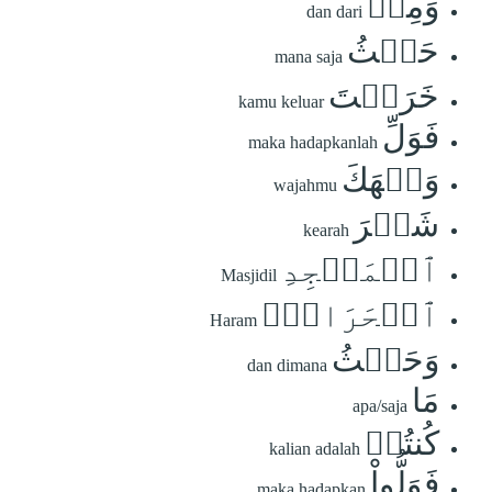
وَمِنۡ
dan dari
حَيۡثُ
mana saja
خَرَجۡتَ
kamu keluar
فَوَلِّ
maka hadapkanlah
وَجۡهَكَ
wajahmu
شَطۡرَ
kearah
ٱلۡمَسۡجِدِ
Masjidil
ٱلۡحَرَامِۚ
Haram
وَحَيۡثُ
dan dimana
مَا
apa/saja
كُنتُمۡ
kalian adalah
فَوَلُّواْ
maka hadapkan