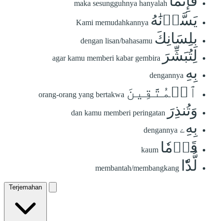
فَإِنَّمَا
maka sesungguhnya hanyalah
يَسَّرۡنَٰهُ
Kami memudahkannya
بِلِسَانِكَ
dengan lisan/bahasamu
لِتُبَشِّرَ
agar kamu memberi kabar gembira
بِهِ
dengannya
ٱلۡمُتَّقِينَ
orang-orang yang bertakwa
وَتُنذِرَ
dan kamu memberi peringatan
بِهِۦ
dengannya
قَوۡمٗا
kaum
لُّدّٗا
membantah/membangkang
Terjemahan