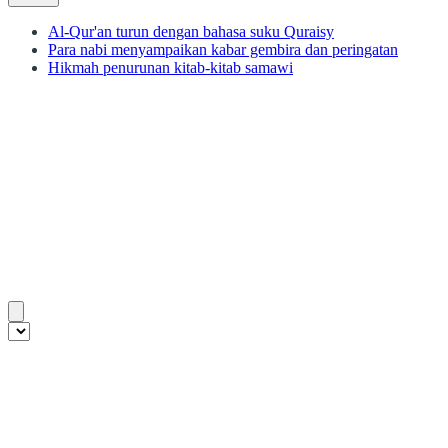
Al-Qur'an turun dengan bahasa suku Quraisy
Para nabi menyampaikan kabar gembira dan peringatan
Hikmah penurunan kitab-kitab samawi