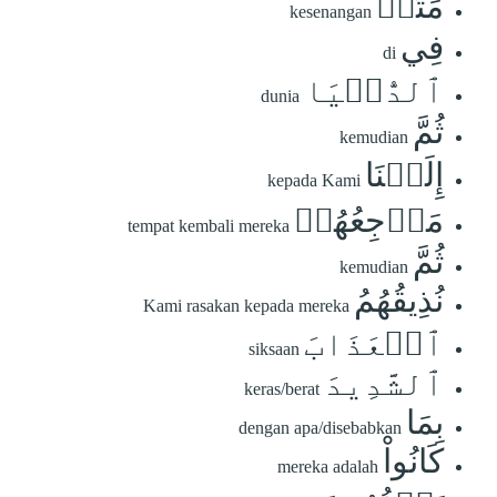
مَتَٰعٞ
kesenangan
فِي
di
ٱلدُّنۡيَا
dunia
ثُمَّ
kemudian
إِلَيۡنَا
kepada Kami
مَرۡجِعُهُمۡ
tempat kembali mereka
ثُمَّ
kemudian
نُذِيقُهُمُ
Kami rasakan kepada mereka
ٱلۡعَذَابَ
siksaan
ٱلشَّدِيدَ
keras/berat
بِمَا
dengan apa/disebabkan
كَانُواْ
mereka adalah